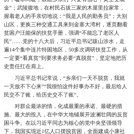
金”；武陵腹地，在村民石拔三家的木屋里拉家常，
握着老人的手亲切地说：“我是人民的勤务员”；大别
山区，更换三种交通工具来到金寨大湾村，逐页翻看
贫困户汪能保的扶贫手册，强调“不能忘了老区人
民”……党的十八大后，习近平总书记跋山涉水，走
遍14个集中连片特困地区，50多次调研扶贫工作，从
一定要“看真贫”到要求务必要“真脱贫”，坚定地把历
史责任扛在肩上。
习近平总书记常说，“乡亲们一天不脱贫，我就
一天放不下心来”“我很怕这件好事办不好，最后给人
民交不了账，给历史交不了账”。
对群众最浓的情，化成最重的承诺、最硬的措
施、最大的投入，在中华大地铺展开波澜壮阔的反贫
困斗争。在以习近平同志为核心的党中央坚强领导
下，我国实现近1亿人口摆脱贫困，全面建成小康社