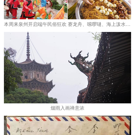
本周来泉州开启端午民俗狂欢 赛龙舟、嗦啰嗹、海上泼水、水上捉鸭
烟雨入画禅意浓