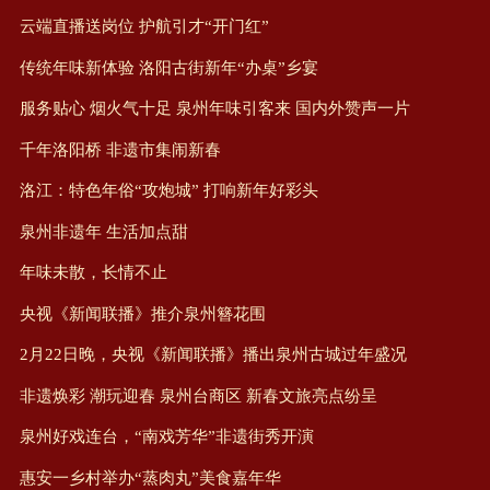
云端直播送岗位 护航引才“开门红”
传统年味新体验 洛阳古街新年“办桌”乡宴
服务贴心 烟火气十足 泉州年味引客来 国内外赞声一片
千年洛阳桥 非遗市集闹新春
洛江：特色年俗“攻炮城” 打响新年好彩头
泉州非遗年 生活加点甜
年味未散，长情不止
央视《新闻联播》推介泉州簪花围
2月22日晚，央视《新闻联播》播出泉州古城过年盛况
非遗焕彩 潮玩迎春 泉州台商区 新春文旅亮点纷呈
泉州好戏连台，“南戏芳华”非遗街秀开演
惠安一乡村举办“蒸肉丸”美食嘉年华