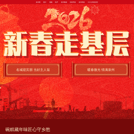
泉州网
图片
视频
民声
泉州晚报
东南早报
泉州商报
今日台商投资区
名城迎宾朋 当好主人翁
暖春微光 情满泉州
碗糕藏年味匠心守乡愁