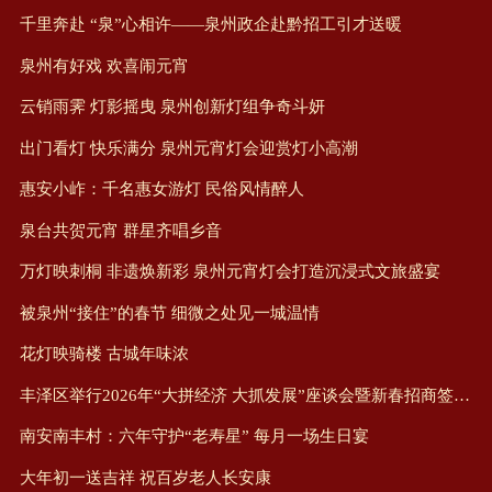
千里奔赴 “泉”心相许——泉州政企赴黔招工引才送暖
泉州有好戏 欢喜闹元宵
云销雨霁 灯影摇曳 泉州创新灯组争奇斗妍
出门看灯 快乐满分 泉州元宵灯会迎赏灯小高潮
惠安小岞：千名惠女游灯 民俗风情醉人
泉台共贺元宵 群星齐唱乡音
万灯映刺桐 非遗焕新彩 泉州元宵灯会打造沉浸式文旅盛宴
被泉州“接住”的春节 细微之处见一城温情
花灯映骑楼 古城年味浓
丰泽区举行2026年“大拼经济 大抓发展”座谈会暨新春招商签约大会
南安南丰村：六年守护“老寿星” 每月一场生日宴
大年初一送吉祥 祝百岁老人长安康