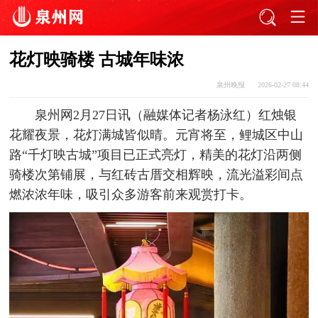
花灯映骑楼 古城年味浓
泉州晚报
2026-02-27 08:44
泉州网2月27日讯（融媒体记者杨泳红）红烛银
花耀夜景，花灯满城皆似晴。元宵将至，鲤城区中山
路“千灯映古城”项目已正式亮灯，精美的花灯沿两侧
骑楼次第铺展，与红砖古厝交相辉映，流光溢彩间点
燃浓浓年味，吸引众多游客前来观赏打卡。