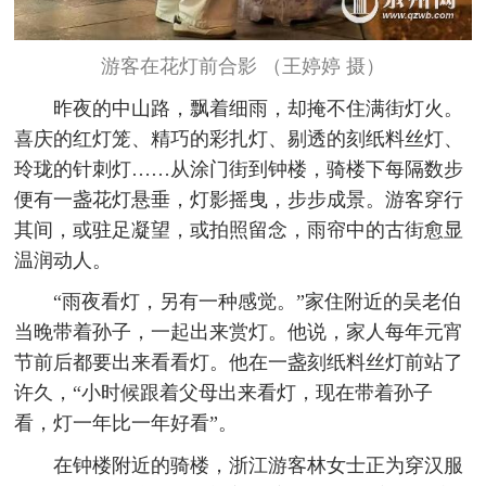
游客在花灯前合影 （王婷婷 摄）
昨夜的中山路，飘着细雨，却掩不住满街灯火。
喜庆的红灯笼、精巧的彩扎灯、剔透的刻纸料丝灯、
玲珑的针刺灯……从涂门街到钟楼，骑楼下每隔数步
便有一盏花灯悬垂，灯影摇曳，步步成景。游客穿行
其间，或驻足凝望，或拍照留念，雨帘中的古街愈显
温润动人。
“雨夜看灯，另有一种感觉。”家住附近的吴老伯
当晚带着孙子，一起出来赏灯。他说，家人每年元宵
节前后都要出来看看灯。他在一盏刻纸料丝灯前站了
许久，“小时候跟着父母出来看灯，现在带着孙子
看，灯一年比一年好看”。
在钟楼附近的骑楼，浙江游客林女士正为穿汉服