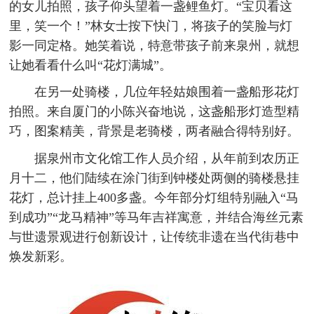
的女儿拍照，孩子仰头望着一盏鲤鱼灯。“宝贝看这
里，笑一个！”林女士按下快门，将孩子的笑脸与灯
影一同定格。她笑着说，特意带孩子前来泉州，就想
让她看看什么叫“花灯满城”。
在另一处骑楼，几位年轻姑娘围着一盏船形花灯
拍照。来自厦门的小陈兴奋地说，这盏船形灯造型精
巧，图案精美，背景是老骑楼，两者融合得特别好。
据泉州市文化馆工作人员介绍，从年前到农历正
月十二，他们陆续在涂门街到钟楼处两侧的骑楼悬挂
花灯，总计挂上400多盏。今年部分灯组特别融入“马
到成功”“龙马精神”等马年吉祥寓意，并结合海丝元素
与世遗景观进行创新设计，让传统非遗在当代街巷中
焕发新彩。