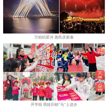
万焰织星河 惠邑庆新春
开学啦 萌娃归校“马”上进步