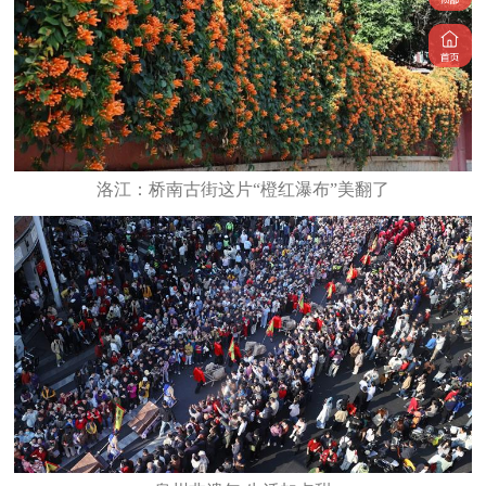
洛江：桥南古街这片“橙红瀑布”美翻了