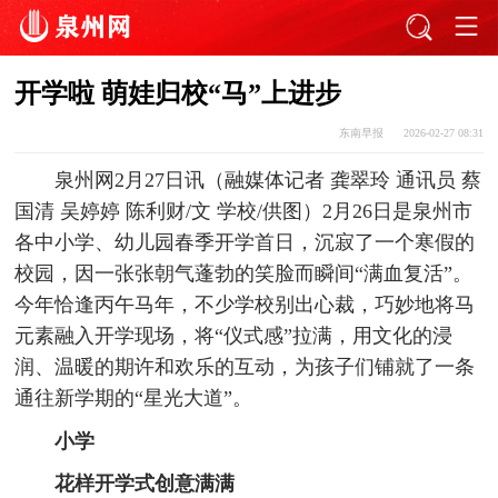
开学啦 萌娃归校“马”上进步
东南早报
2026-02-27 08:31
泉州网2月27日讯（融媒体记者 龚翠玲 通讯员 蔡
国清 吴婷婷 陈利财/文 学校/供图）2月26日是泉州市
各中小学、幼儿园春季开学首日，沉寂了一个寒假的
校园，因一张张朝气蓬勃的笑脸而瞬间“满血复活”。
今年恰逢丙午马年，不少学校别出心裁，巧妙地将马
元素融入开学现场，将“仪式感”拉满，用文化的浸
润、温暖的期许和欢乐的互动，为孩子们铺就了一条
通往新学期的“星光大道”。
小学
花样开学式创意满满