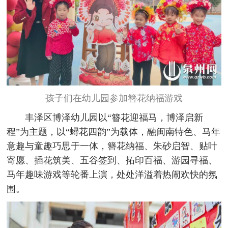
孩子们在幼儿园参加簪花纳福游戏
丰泽区博泽幼儿园以“簪花迎福马，博泽启新
程”为主题，以“蟳花四韵”为载体，融闽南特色、马年
意趣与童趣巧思于一体，簪花纳福、朱砂启智、贴叶
寄愿、插花筑美、五谷签到、拓印百福、游园寻福、
马年趣味游戏等轮番上演，处处洋溢着热闹欢快的氛
围。