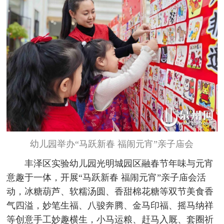
幼儿园举办“马跃新春 福闹元宵”亲子庙会
丰泽区实验幼儿园光明城园区融春节年味与元宵
意趣于一体，开展“马跃新春 福闹元宵”亲子庙会活
动，冰糖葫芦、软糯汤圆、香甜棉花糖等双节美食香
气四溢，妙笔生福、八骏奔腾、金马印福、摇马纳祥
等创意手工妙趣横生，小马运粮、赶马入厩、套圈祈