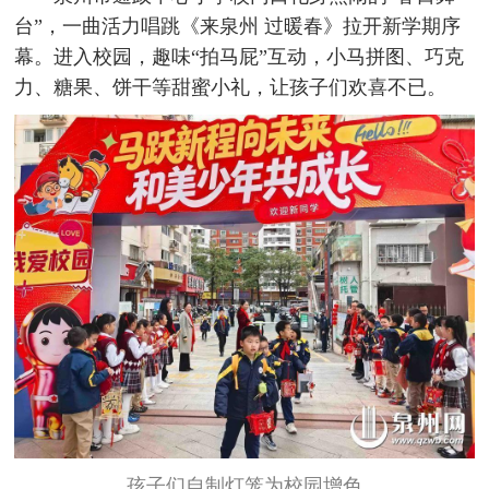
台”，一曲活力唱跳《来泉州 过暖春》拉开新学期序
幕。进入校园，趣味“拍马屁”互动，小马拼图、巧克
力、糖果、饼干等甜蜜小礼，让孩子们欢喜不已。
孩子们自制灯笼为校园增色