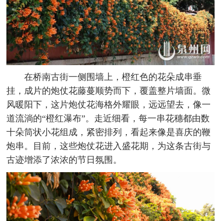
在桥南古街一侧围墙上，橙红色的花朵成串垂
挂，成片的炮仗花藤蔓顺势而下，覆盖整片墙面。微
风暖阳下，这片炮仗花海格外耀眼，远远望去，像一
道流淌的“橙红瀑布”。走近细看，每一串花穗都由数
十朵筒状小花组成，紧密排列，看起来像是喜庆的鞭
炮串。目前，这些炮仗花进入盛花期，为这条古街与
古迹增添了浓浓的节日氛围。