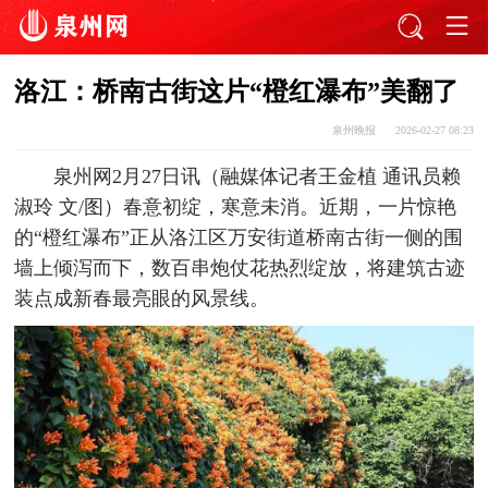
洛江：桥南古街这片“橙红瀑布”美翻了
泉州晚报
2026-02-27 08:23
泉州网2月27日讯（融媒体记者王金植 通讯员赖
淑玲 文/图）春意初绽，寒意未消。近期，一片惊艳
的“橙红瀑布”正从洛江区万安街道桥南古街一侧的围
墙上倾泻而下，数百串炮仗花热烈绽放，将建筑古迹
装点成新春最亮眼的风景线。