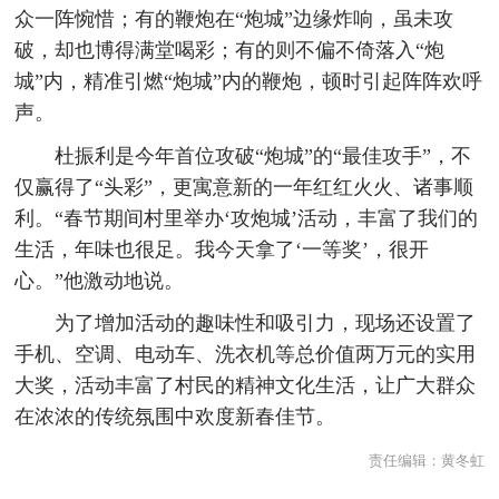
众一阵惋惜；有的鞭炮在“炮城”边缘炸响，虽未攻
破，却也博得满堂喝彩；有的则不偏不倚落入“炮
城”内，精准引燃“炮城”内的鞭炮，顿时引起阵阵欢呼
声。
杜振利是今年首位攻破“炮城”的“最佳攻手”，不
仅赢得了“头彩”，更寓意新的一年红红火火、诸事顺
利。“春节期间村里举办‘攻炮城’活动，丰富了我们的
生活，年味也很足。我今天拿了‘一等奖’，很开
心。”他激动地说。
为了增加活动的趣味性和吸引力，现场还设置了
手机、空调、电动车、洗衣机等总价值两万元的实用
大奖，活动丰富了村民的精神文化生活，让广大群众
在浓浓的传统氛围中欢度新春佳节。
责任编辑：
黄冬虹