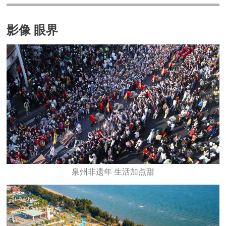
影像 眼界
泉州非遗年 生活加点甜