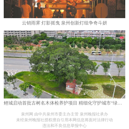
云销雨霁 灯影摇曳 泉州创新灯组争奇斗妍
鲤城启动首批古树名木体检养护项目 精细化守护城市“绿色文脉”
泉州网 由中共泉州市委主办主管 泉州晚报社承办
未经泉州晚报社授权擅自引用本网信息将面对法律行动
违法和不良信息举报中心