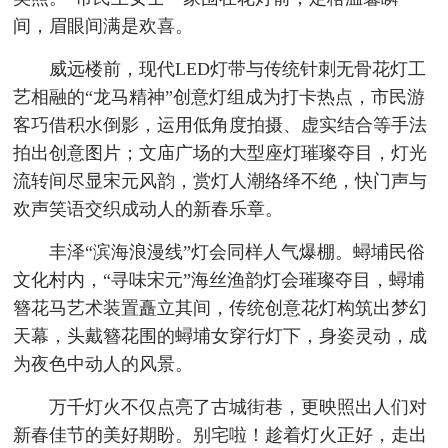
间，眉眼间满是欢喜。
威远楼前，现代LED灯带与传统针刺无骨花灯工
艺相融的“龙马精神”创意灯组成为打卡热点，市民游
客巧借积水倒影，运用低角度拍摄、虚实结合等手法
拍出创意图片；文庙广场的大型座灯璀璨夺目，灯光
流转间尽显宋元风韵，赏灯人潮络绎不绝，快门声与
欢声笑语交织成动人的新春乐章。
丰泽“滨海浪漫线”灯会同样人气爆棚。蟳埔民俗
文化村内，“寻味宋元”海丝渔韵灯会璀璨夺目，蟳埔
簪花马艺术装置矗立其间，传统创意花灯构筑出梦幻
天幕，头戴簪花围的蟳埔女穿行灯下，身姿灵动，成
为夜色中动人的风景。
万千灯火不仅点亮了古城街巷，更映照出人们对
新春佳节的美好期盼。别宅啦！趁着灯火正好，走出