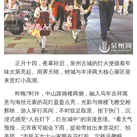
正月十四，夜幕轻启，泉州古城的灯火便循着年
味次第亮起。雨霁天晴，鲤城与丰泽两大核心展区迎
来赏灯小高潮。
昨晚7时许，中山路骑楼两侧，融入马年吉祥寓
意与海丝元素的花灯盈盈点亮，光影与骑楼飞檐交相
辉映，游人穿行其间，不时驻足取景、按下快门，沉
浸式感受“人在灯下，灯在城中”的浪漫意境。“看天气
预报，元宵夜可能会下雨，提前带娃出来赏花灯、拍
美照。”市民王女士一家围在花灯前，定格温馨瞬