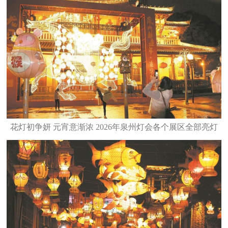
花灯初争妍 元宵意渐浓 2026年泉州灯会各个展区全部亮灯