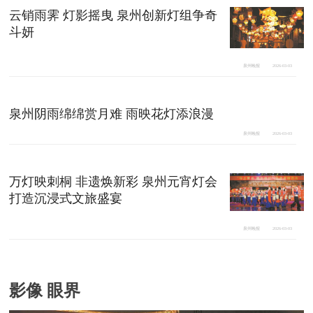
云销雨霁 灯影摇曳 泉州创新灯组争奇
斗妍
泉州晚报
2026-03-03
泉州阴雨绵绵赏月难 雨映花灯添浪漫
泉州晚报
2026-03-03
万灯映刺桐 非遗焕新彩 泉州元宵灯会
打造沉浸式文旅盛宴
泉州晚报
2026-03-03
影像 眼界