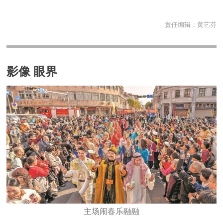
责任编辑：
黄艺芬
影像 眼界
主场闹春乐融融