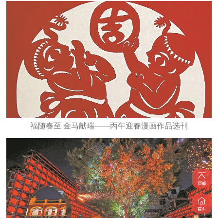
福随春至 金马献瑞——丙午迎春漫画作品选刊