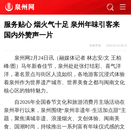
服务贴心 烟火气十足 泉州年味引客来
国内外赞声一片
东南早报
2026-02-24 08:22
泉州网2月24日讯（融媒体记者 林志安/文 王柏
峰/图）马年新春佳节，泉州处处张灯结彩、喜气洋
洋，著名景点与街区人流如织，各地游客沉浸式体验
着泉州作为世界遗产城市、世界美食之都与闽南文化
核心区的独特魅力。
自2026年全国春节文化和旅游消费月主场活动在
泉州举行以来，泉州围绕“泉州非遗年·生活加点甜”主
题，聚焦满城非遗、浪漫烟火、文创体验、闽南美
食、国潮时尚，持续推出一系列富有年味仪式感的文