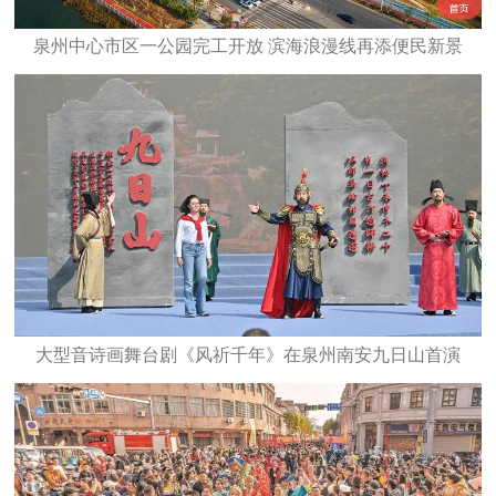
泉州中心市区一公园完工开放 滨海浪漫线再添便民新景
大型音诗画舞台剧《风祈千年》在泉州南安九日山首演