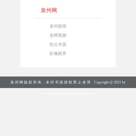
泉州网
泉州新闻
泉网视频
热点专题
影像眼界
泉 州 网 版 权 所 有 ，未 经 书 面 授 权 禁 止 使 用 Copyright @ 2021 by
www.qzwb.com. all rights reserved