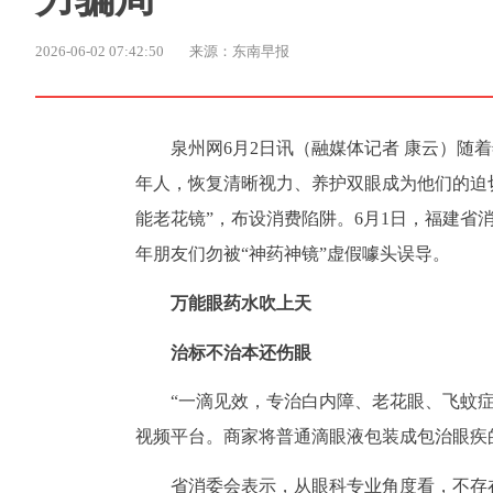
2026-06-02 07:42:50
来源：东南早报
泉州网6月2日讯（融媒体记者 康云）
年人，恢复清晰视力、养护双眼成为他们的迫
能老花镜”，布设消费陷阱。6月1日，福建
年朋友们勿被“神药神镜”虚假噱头误导。
万能眼药水吹上天
治标不治本还伤眼
“一滴见效，专治白内障、老花眼、飞蚊症
视频平台。商家将普通滴眼液包装成包治眼疾
省消委会表示，从眼科专业角度看，不存