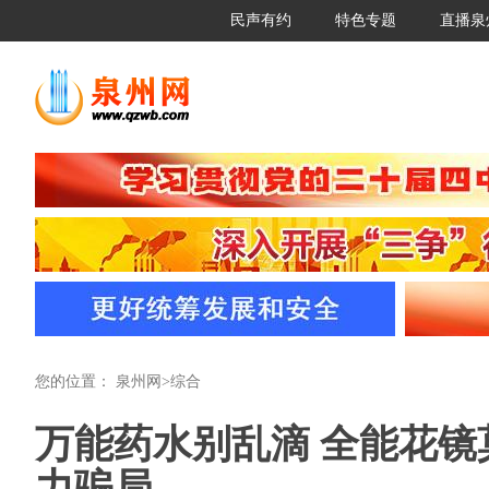
民声有约
特色专题
直播泉
您的位置：
泉州网
>
综合
万能药水别乱滴 全能花镜
力骗局