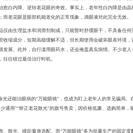
治愈白内障、逆转老花眼的奇效。事实上，老年性白内障是由晶
；而老花眼是眼部机能老化的正常现象，滴眼液对此完全无效。
品仅由生理盐水和润滑剂制成，只能暂时舒缓眼干，不具备任何
管收缩成分，短期虽能缓解不适，但长期使用会破坏眼表环境，
情发展。此外，自行滥用眼药水，还会掩盖真实病情。不少老人
，往往错过最佳治疗时机。
验光还能治眼病的“万能眼镜”，也成为盯上老年人的常见骗局。
少通用”“矫正老花散光”的旗号售卖，因价格低廉、选购简单，
数、散光、瞳距量身选配。而“万能眼镜”多为批量生产的固定度