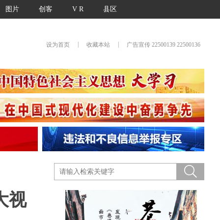
图片
创客
V R
县区
|
|
设为首页
收藏本站
广告宣传 22500139 22500136
大视