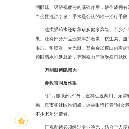
润眼球、缓解视疲劳的基础作用，炒作成拥有
白变性混浊引发，手术是公认的唯一治疗手段
这类眼药水还暗藏诸多健康风险。不少产
果。还有部分产品违规添加激素、抗生素、血
眼症、角膜炎、青光眼，甚至会加速白内障病
赖眼药水拖延就诊，等到视力严重受损再就医
万能眼镜隐患大
参数雷同反伤眼
除“万能眼药水”外，宣称远近两用、无需
摊、集市和社区推销点，这类眼镜打着“男女老
不少老年消费者。
正规配镜必须经过专业验光，结合个人度