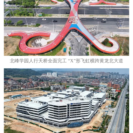
北峰学园人行天桥全面完工 “X”形飞虹横跨黄龙北大道