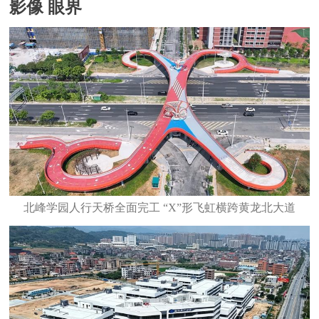
影像 眼界
北峰学园人行天桥全面完工 “X”形飞虹横跨黄龙北大道