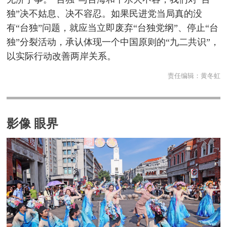
独”决不姑息、决不容忍。如果民进党当局真的没
有“台独”问题，就应当立即废弃“台独党纲”、停止“台
独”分裂活动，承认体现一个中国原则的“九二共识”，
以实际行动改善两岸关系。
责任编辑：
黄冬虹
影像 眼界