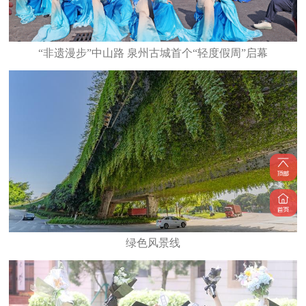
“非遗漫步”中山路 泉州古城首个“轻度假周”启幕
绿色风景线