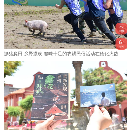
抓猪爬田 乡野撒欢 趣味十足的农耕民俗活动在德化火热开启