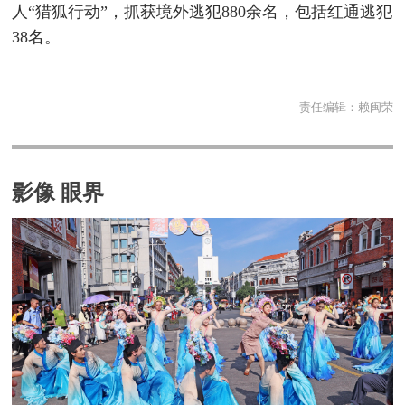
人“猎狐行动”，抓获境外逃犯880余名，包括红通逃犯
38名。
责任编辑：
赖闽荣
影像 眼界