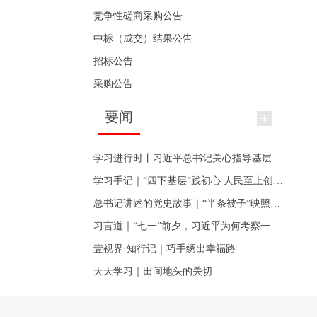
竞争性磋商采购公告
中标（成交）结果公告
招标公告
采购公告
要闻
学习进行时丨习近平总书记关心指导基层党建的故事
学习手记｜“四下基层”践初心 人民至上创伟业
总书记讲述的党史故事｜“半条被子”映照初心
习言道｜“七一”前夕，习近平为何考察一个村级党组织
壹视界·知行记｜巧手绣出幸福路
天天学习｜田间地头的关切