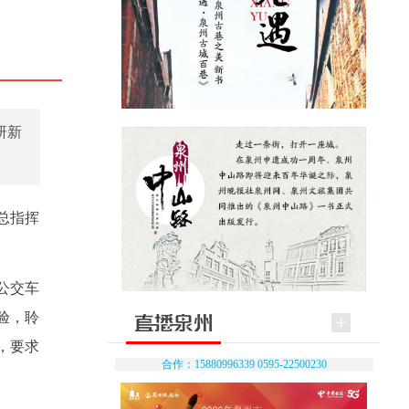
研新
总指挥
公交车
验，聆
，要求
合作：15880996339 0595-22500230