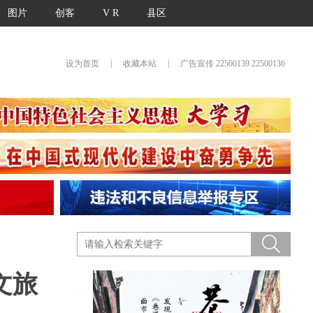
图片
创客
V R
县区
|
|
设为首页
收藏本站
广告宣传 22500139 22500136
文旅