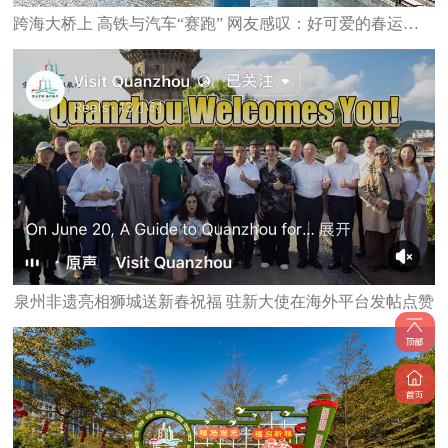
跨海大桥上 高铁与汽车“赛跑” 网友感叹：好可爱的春运图景
泉州非遗亮相狮城送新春祝福 驻新大使在海外平台发帖点赞