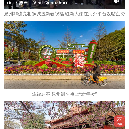
泉州非遗亮相狮城送新春祝福 驻新大使在海外平台发帖点赞
添福迎春 泉州街头换上“新年妆”