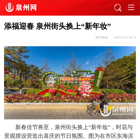
添福迎春 泉州街头换上“新年妆”
泉州晚报
2026-02-10 08:18
新春佳节将至，泉州街头换上“新年妆”，时花与
景观摆设营造出喜庆的节日氛围。图为在市区东海滨