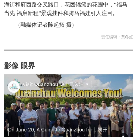
海街和府西路交叉路口，花团锦簇的花圃中，“福马
当先 福启新程”景观挂件和骑马福娃引人注目。
（融媒体记者陈起拓 摄）
责任编辑：
黄冬虹
影像 眼界