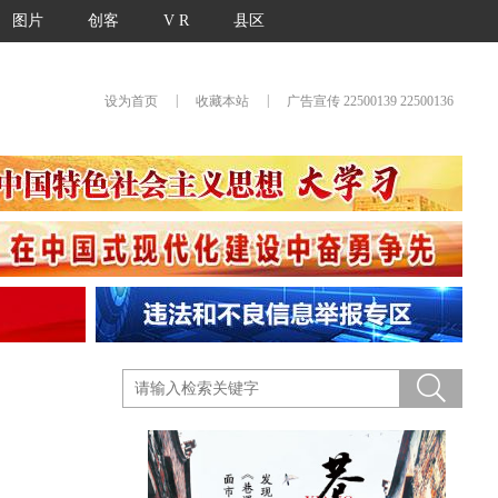
图片
创客
V R
县区
|
|
设为首页
收藏本站
广告宣传 22500139 22500136