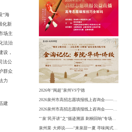
设“海
强化新
市场主
化法治
建设，
司法公
护群众
法力
2026年“闽超”泉州VS宁德
2026泉州市高招志愿填报线上咨询会——《出分应急课堂：全流程拆解志愿填报》主题讲座
伍建
2026泉州市高招志愿填报线上咨询会——《志愿填报 答疑直播》主题讲座
“‘泉’民开讲”之“循迹溯源 刺桐回响”专场宣讲
泉州菜·大师说——“来泉甜一夏 寻味闽式鲜”上官品牌专场直播