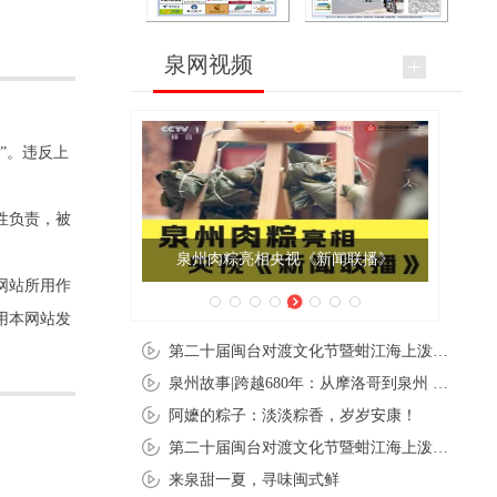
泉网视频
”。违反上
性负责，被
泉州肉粽亮相央视《新闻联播》
网站所用作
用本网站发
第二十届闽台对渡文化节暨蚶江海上泼水节在石狮蚶江启幕
泉州故事|跨越680年：从摩洛哥到泉州 丝路使者“中国行”
阿嬷的粽子：淡淡粽香，岁岁安康！
第二十届闽台对渡文化节暨蚶江海上泼水节在石狮蚶江开幕
来泉甜一夏，寻味闽式鲜