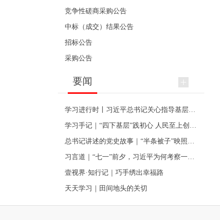
竞争性磋商采购公告
中标（成交）结果公告
招标公告
采购公告
要闻
学习进行时丨习近平总书记关心指导基层党建的故事
学习手记｜“四下基层”践初心 人民至上创伟业
总书记讲述的党史故事｜“半条被子”映照初心
习言道｜“七一”前夕，习近平为何考察一个村级党组织
壹视界·知行记｜巧手绣出幸福路
天天学习｜田间地头的关切