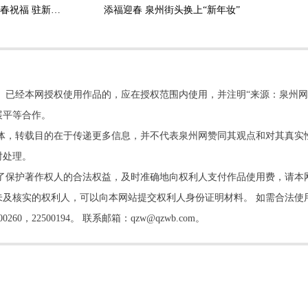
泉州非遗亮相狮城送新春祝福 驻新大使在海外平台发帖点赞
添福迎春 泉州街头换上“新年妆”
。已经本网授权使用作品的，应在授权范围内使用，并注明“来源：泉州网
展平等合作。
他媒体，转载目的在于传递更多信息，并不代表泉州网赞同其观点和对其真实
时处理。
了保护著作权人的合法权益，及时准确地向权利人支付作品使用费，请本
及核实的权利人，可以向本网站提交权利人身份证明材料。 如需合法使
22500194。 联系邮箱：qzw@qzwb.com。