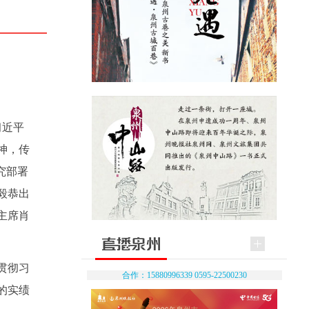
习近平
神，传
究部署
毅恭出
主席肖
贯彻习
合作：15880996339 0595-22500230
的实绩