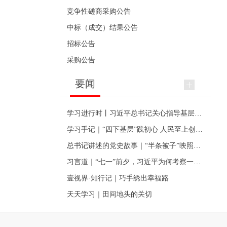
竞争性磋商采购公告
中标（成交）结果公告
招标公告
采购公告
要闻
学习进行时丨习近平总书记关心指导基层党建的故事
学习手记｜“四下基层”践初心 人民至上创伟业
总书记讲述的党史故事｜“半条被子”映照初心
习言道｜“七一”前夕，习近平为何考察一个村级党组织
壹视界·知行记｜巧手绣出幸福路
天天学习｜田间地头的关切