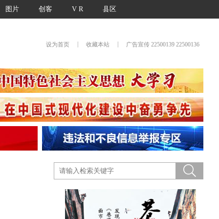
图片
创客
V R
县区
|
|
设为首页
收藏本站
广告宣传 22500139 22500136