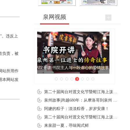
泉网视频
”。违反上
性负责，被
泉州肉粽亮相央视《新闻联播》
网站所用作
用本网站发
第二十届闽台对渡文化节暨蚶江海上泼水节在石狮蚶江启幕
泉州故事|跨越680年：从摩洛哥到泉州 丝路使者“中国行”
阿嬷的粽子：淡淡粽香，岁岁安康！
第二十届闽台对渡文化节暨蚶江海上泼水节在石狮蚶江开幕
来泉甜一夏，寻味闽式鲜