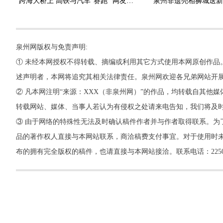
跨海大桥上 高铁与汽车“赛跑” 网友感叹：好可爱的春运图景
泉州网版权与免责声明:
① 未经本网授权不得转载、摘编或利用其它方式使用本网原创作品
述声明者，本网将追究其相关法律责任。泉州网欢迎各兄弟网站开
② 凡本网注明“来源：XXX（非泉州网）”的作品，均转载自其
转载网站、媒体、当事人若认为有侵权之处请来电告知，我们将及
③ 由于网络的特殊性无法及时确认稿件作者并与作者取得联系。为
品的著作权人直接与本网站联系，商洽稿费支付事宜。对于使用时未
布的拥有完全版权的稿件，也请直接与本网站接洽。联系电话：22500260，