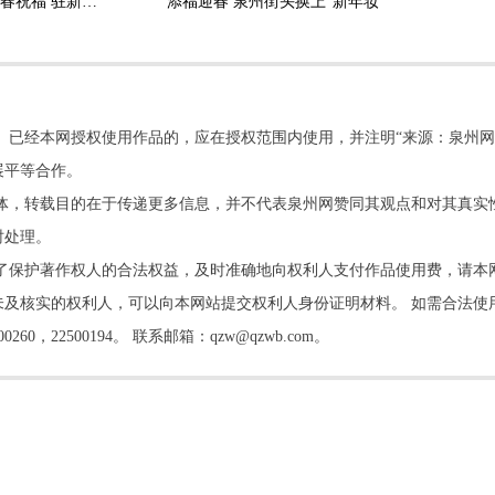
泉州非遗亮相狮城送新春祝福 驻新大使在海外平台发帖点赞
添福迎春 泉州街头换上“新年妆”
。已经本网授权使用作品的，应在授权范围内使用，并注明“来源：泉州网
展平等合作。
他媒体，转载目的在于传递更多信息，并不代表泉州网赞同其观点和对其真实
时处理。
了保护著作权人的合法权益，及时准确地向权利人支付作品使用费，请本
及核实的权利人，可以向本网站提交权利人身份证明材料。 如需合法使
22500194。 联系邮箱：qzw@qzwb.com。