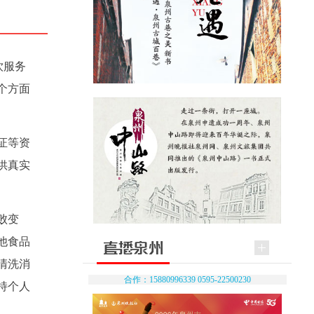
饮服务
个方面
证等资
供真实
败变
他食品
清洗消
合作：15880996339 0595-22500230
持个人