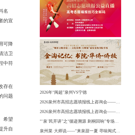
料名
者的宣
用可降
清洁卫
程中符
改存在
2026年“闽超”泉州VS宁德
的问题
2026泉州市高招志愿填报线上咨询会——《出分应急课堂：全流程拆解志愿填报》主题讲座
2026泉州市高招志愿填报线上咨询会——《志愿填报 答疑直播》主题讲座
。希望
“‘泉’民开讲”之“循迹溯源 刺桐回响”专场宣讲
提升自
泉州菜·大师说——“来泉甜一夏 寻味闽式鲜”上官品牌专场直播