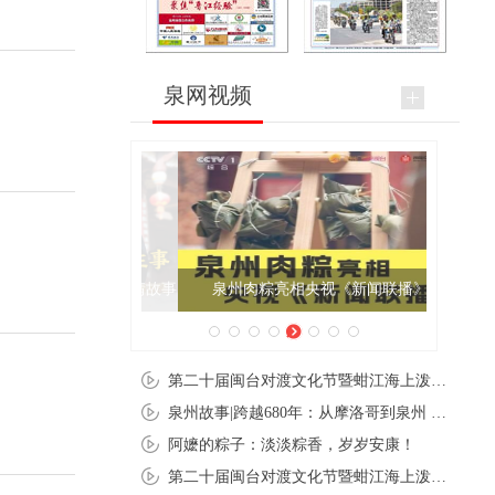
泉网视频
泉州肉粽亮相央视《新闻联播》
第二十届闽台对渡文化节暨蚶江海上泼水节在石狮蚶江启幕
泉州故事|跨越680年：从摩洛哥到泉州 丝路使者“中国行”
阿嬷的粽子：淡淡粽香，岁岁安康！
第二十届闽台对渡文化节暨蚶江海上泼水节在石狮蚶江开幕