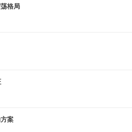
震荡格局
证
动方案