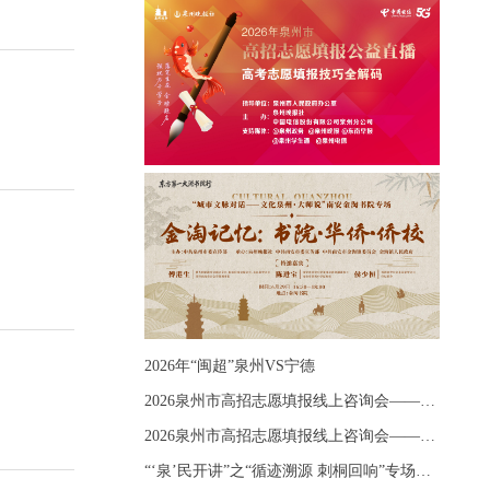
2026年“闽超”泉州VS宁德
2026泉州市高招志愿填报线上咨询会——《出分应急课堂：全流程拆解志愿填报》主题讲座
2026泉州市高招志愿填报线上咨询会——《志愿填报 答疑直播》主题讲座
“‘泉’民开讲”之“循迹溯源 刺桐回响”专场宣讲