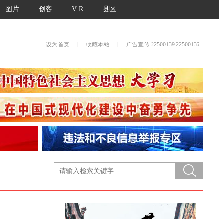
图片
创客
V R
县区
|
|
设为首页
收藏本站
广告宣传 22500139 22500136