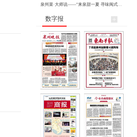
泉州菜·大师说——“来泉甜一夏 寻味闽式鲜”上官品牌专场直播
数字报