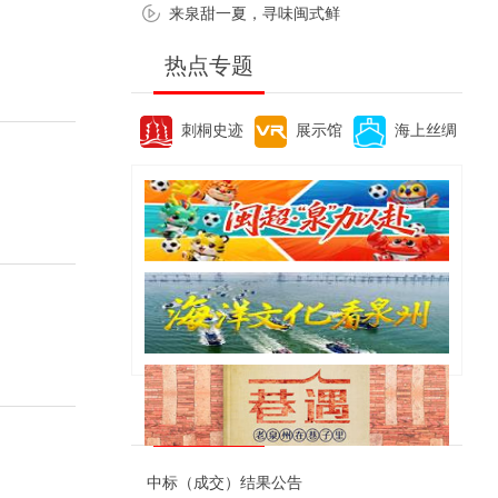
来泉甜一夏，寻味闽式鲜
热点专题
刺桐史迹
展示馆
海上丝绸
便民资讯
中标（成交）结果公告