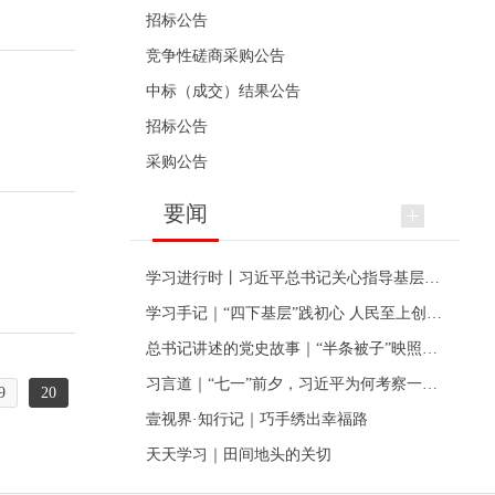
招标公告
竞争性磋商采购公告
中标（成交）结果公告
招标公告
采购公告
要闻
学习进行时丨习近平总书记关心指导基层党建的故事
学习手记｜“四下基层”践初心 人民至上创伟业
总书记讲述的党史故事｜“半条被子”映照初心
习言道｜“七一”前夕，习近平为何考察一个村级党组织
9
20
壹视界·知行记｜巧手绣出幸福路
天天学习｜田间地头的关切