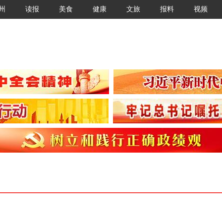
州
读报
美食
健康
文旅
报料
视频