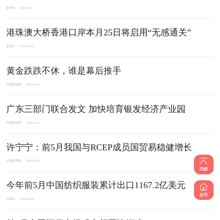
新华社
2026-06-11
港珠澳大桥香港口岸本月25日将启用“无感通关”
新华社
2026-06-11
黄金跌跌不休，谁是幕后推手
中国新闻网
2026-06-11
广东三部门联合发文 加快培育银发经济产业园
中国新闻网
2026-06-11
许宁宁：前5月我国与RCEP成员国贸易稳健增长
中国新闻网
2026-06-09
今年前5月中国纺织服装累计出口1167.2亿美元
中新社
2026-06-09