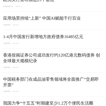
央视新闻客户端
2026-06-11
应用场景持续“上新” 中国AI赋能千行百业
中国新闻网
2026-06-11
1-4月中国发行新增地方政府债券16485亿元
中国新闻网
2026-06-11
香港按揭证券公司成功发行约120亿港元数码债券 创
全球最大规模纪录
中国新闻网
2026-06-11
中国税务部门在成品油零售领域将全面推广“交易即
开票”
中国新闻网
2026-06-11
我国力争“十五五”时期建至少1.2万个便民生活圈