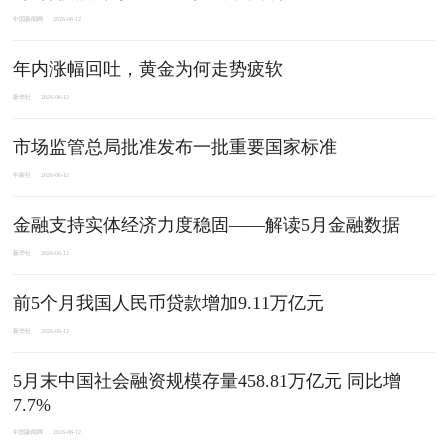
中国新闻网
2026-06-12
年内涨幅回吐，黄金为何走势疲软
新华社
2026-06-12
市场监管总局批准发布一批重要国家标准
中新社
2026-06-12
金融支持实体经济力度稳固——解读5月金融数据
新华社
2026-06-12
前5个月我国人民币贷款增加9.11万亿元
新华社
2026-06-12
5月末中国社会融资规模存量458.81万亿元 同比增
7.7%
中国新闻网
2026-06-12