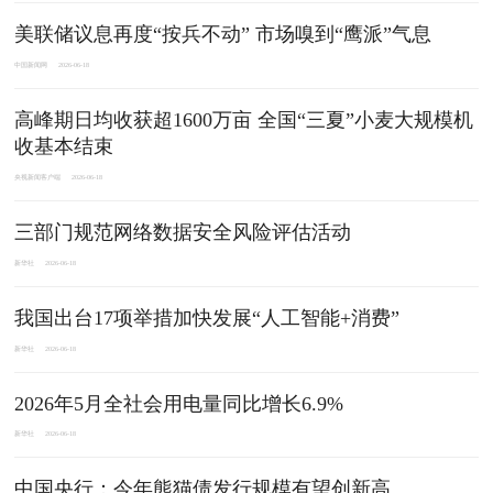
美联储议息再度“按兵不动” 市场嗅到“鹰派”气息
中国新闻网
2026-06-18
高峰期日均收获超1600万亩 全国“三夏”小麦大规模机
收基本结束
央视新闻客户端
2026-06-18
三部门规范网络数据安全风险评估活动
新华社
2026-06-18
我国出台17项举措加快发展“人工智能+消费”
新华社
2026-06-18
2026年5月全社会用电量同比增长6.9%
新华社
2026-06-18
中国央行：今年熊猫债发行规模有望创新高