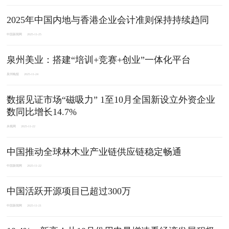
2025年中国内地与香港企业会计准则保持持续趋同
中国新闻网
2025-11-25
泉州美业：搭建“培训+竞赛+创业”一体化平台
泉州晚报
2025-11-24
数据见证市场“磁吸力” 1至10月全国新设立外资企业
数同比增长14.7%
央视网
2025-11-22
中国推动全球林木业产业链供应链稳定畅通
中国新闻网
2025-11-22
中国活跃开源项目已超过300万
中国新闻网
2025-11-21