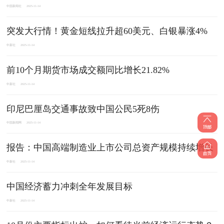
中国新闻社
2025-11-14
突发大行情！黄金短线拉升超60美元、白银暴涨4%
中新社
2025-11-14
前10个月期货市场成交额同比增长21.82%
中新社
2025-11-14
印尼巴厘岛交通事故致中国公民5死8伤
中国新闻网
2025-11-14
报告：中国高端制造业上市公司总资产规模持续增长
中新社
2025-11-14
中国经济蓄力冲刺全年发展目标
中新社
2025-11-14