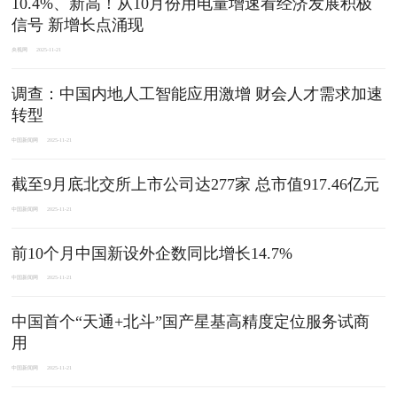
10.4%、新高！从10月份用电量增速看经济发展积极
信号 新增长点涌现
央视网
2025-11-21
调查：中国内地人工智能应用激增 财会人才需求加速
转型
中国新闻网
2025-11-21
截至9月底北交所上市公司达277家 总市值917.46亿元
中国新闻网
2025-11-21
前10个月中国新设外企数同比增长14.7%
中国新闻网
2025-11-21
中国首个“天通+北斗”国产星基高精度定位服务试商
用
中国新闻网
2025-11-21