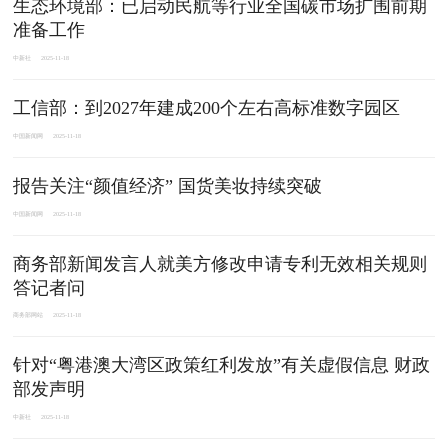
生态环境部：已启动民航等行业全国碳市场扩围前期
准备工作
中新社
2025-11-18
工信部：到2027年建成200个左右高标准数字园区
中国新闻网
2025-11-18
报告关注“颜值经济” 国货美妆持续突破
中国新闻网
2025-11-18
商务部新闻发言人就美方修改申请专利无效相关规则
答记者问
商务部网站
2025-11-18
针对“粤港澳大湾区政策红利发放”有关虚假信息 财政
部发声明
中新社
2025-11-18