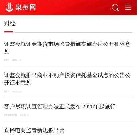
财经
证监会就证券期货市场监管措施实施办法公开征求意
见
新华社
2025-11-28
证监会就推出商业不动产投资信托基金试点的公告公
开征求意见
新华社
2025-11-28
客户尽职调查管理办法正式发布 2026年起施行
央视新闻客户端
2025-11-28
直播电商监管新规拟出台