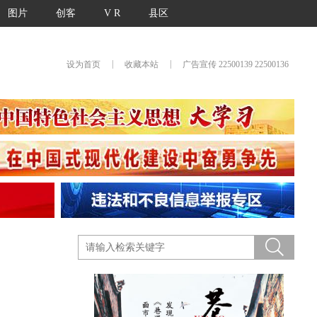
图片
创客
V R
县区
|
|
设为首页
收藏本站
广告宣传 22500139 22500136