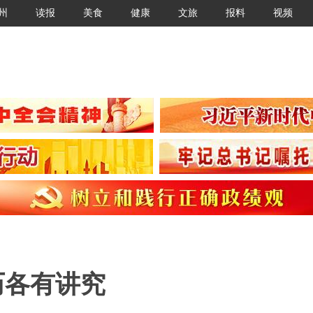
州
读报
美食
健康
文旅
报料
视频
历各有讲究