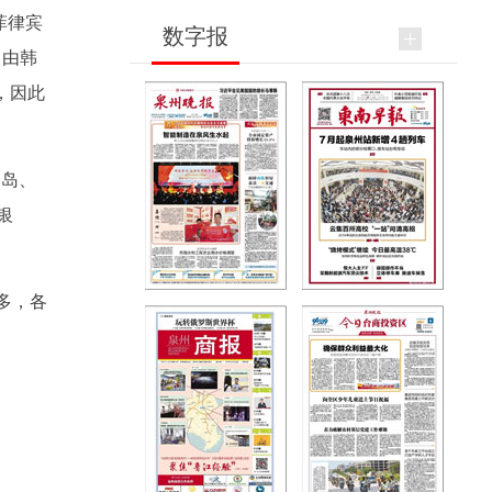
菲律宾
数字报
，由韩
，因此
宋岛、
银
最多，各