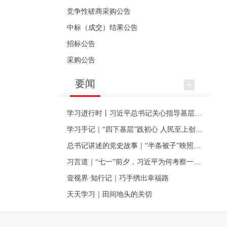
竞争性磋商采购公告
中标（成交）结果公告
招标公告
采购公告
要闻
学习进行时丨习近平总书记关心指导基层党建的故事
学习手记｜“四下基层”践初心 人民至上创伟业
总书记讲述的党史故事｜“半条被子”映照初心
习言道｜“七一”前夕，习近平为何考察一个村级党组织
壹视界·知行记｜巧手绣出幸福路
天天学习｜田间地头的关切