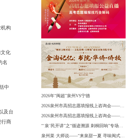
提
业机构
的文化
的名
括中
2026年“闽超”泉州VS宁德
2026泉州市高招志愿填报线上咨询会——《出分应急课堂：全流程拆解志愿填报》主题讲座
以及台
2026泉州市高招志愿填报线上咨询会——《志愿填报 答疑直播》主题讲座
进行商
“‘泉’民开讲”之“循迹溯源 刺桐回响”专场宣讲
泉州菜·大师说——“来泉甜一夏 寻味闽式鲜”上官品牌专场直播