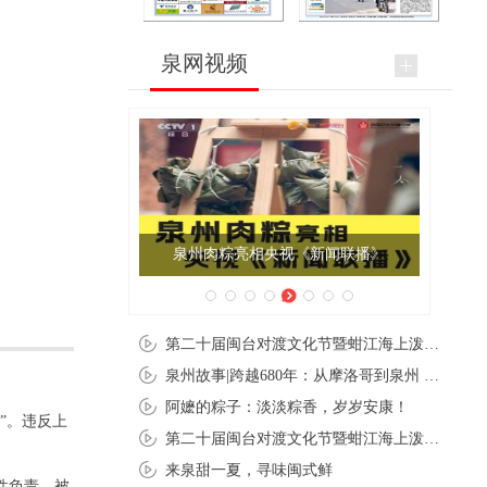
泉网视频
泉州肉粽亮相央视《新闻联播》
第二十届闽台对渡文化节暨蚶江海上泼水节在石狮蚶江启幕
泉州故事|跨越680年：从摩洛哥到泉州 丝路使者“中国行”
阿嬷的粽子：淡淡粽香，岁岁安康！
”。违反上
第二十届闽台对渡文化节暨蚶江海上泼水节在石狮蚶江开幕
来泉甜一夏，寻味闽式鲜
性负责，被