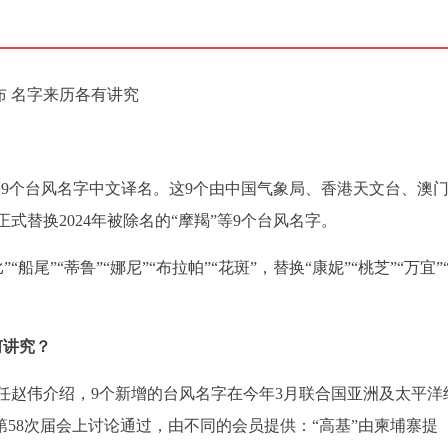
布 名字来历各有讲究
等9个台风名字中文译名。这9个由中国气象局、香港天文台、澳
替换2024年被除名的“摩羯”等9个台风名字。
”“船尾”“蒂鲁”“娜尼”“布拉帕”“花斑”，替换“康妮”“桃芝”“万宜”
何讲究？
任赵伟介绍，9个新增的台风名字在今年3月联合国亚洲及太平洋
第58次届会上讨论通过，由不同的会员提供：“高基”由柬埔寨提