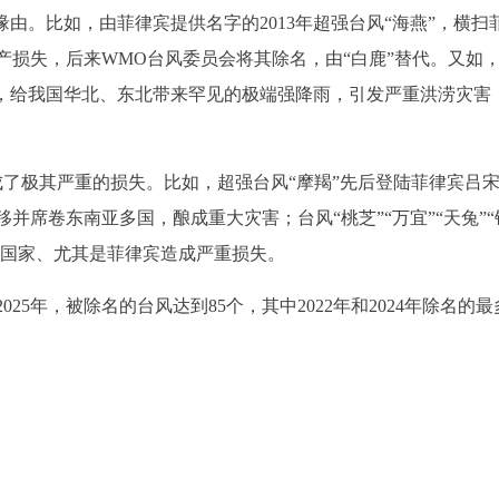
缘由。比如，由菲律宾提供名字的2013年超强台风“海燕”，横扫
产损失，后来WMO台风委员会将其除名，由“白鹿”替代。又如
北上，给我国华北、东北带来罕见的极端强降雨，引发严重洪涝灾害
造成了极其严重的损失。比如，超强台风“摩羯”先后登陆菲律宾吕
并席卷东南亚多国，酿成重大灾害；台风“桃芝”“万宜”“天兔”“
给不同国家、尤其是菲律宾造成严重损失。
025年，被除名的台风达到85个，其中2022年和2024年除名的