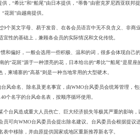
提供，“希比”和“船尾”由日本提供，“蒂鲁”由密克罗尼西亚联邦
，“花斑”由越南提供。
过9个英文字母、易于发音、在各会员语言中无不良含义、非商
适宜性的基础上，兼顾各会员的实际情况和文化传统。
习惯和偏好，一般会选用一些积极、温和的词，很多会体现自己
越南的“花斑”源于一种漂亮的花，日本给出的“希比”“船尾”是星座
色，柬埔寨的“高基”则是一种当地常用的大型硬木。
的台风命名、除名及更名事宜，由WMO台风委员会统筹管理，包
140个名字的台风命名表，按顺序循环使用。
某个台风造成重大人员伤亡、巨大经济损失等极其严重的影响，
会员可向WMO台风委员会提出除名建议。台风委员会根据提议
名表中移除，并由原提供国家或地区重新推荐新名字。