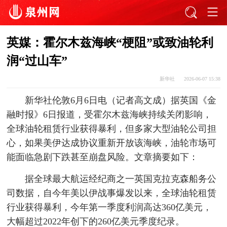
英媒：霍尔木兹海峡“梗阻”或致油轮利
润“过山车”
新华社
2026-06-07 15:38
新华社伦敦6月6日电（记者高文成）据英国《金
融时报》6日报道，受霍尔木兹海峡持续关闭影响，
全球油轮租赁行业获得暴利，但多家大型油轮公司担
心，如果美伊达成协议重新开放该海峡，油轮市场可
能面临急剧下跌甚至崩盘风险。文章摘要如下：
据全球最大航运经纪商之一英国克拉克森船务公
司数据，自今年美以伊战事爆发以来，全球油轮租赁
行业获得暴利，今年第一季度利润高达360亿美元，
大幅超过2022年创下的260亿美元季度纪录。