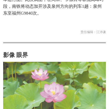
段，南铁将动态加开涉及泉州方向的列车1趟：泉州
东至福州G9840次。
责任编辑：
江沛谦
影像 眼界