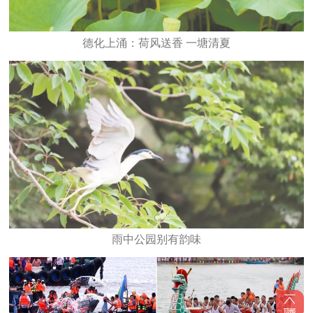
德化上涌：荷风送香 一塘清夏
雨中公园别有韵味