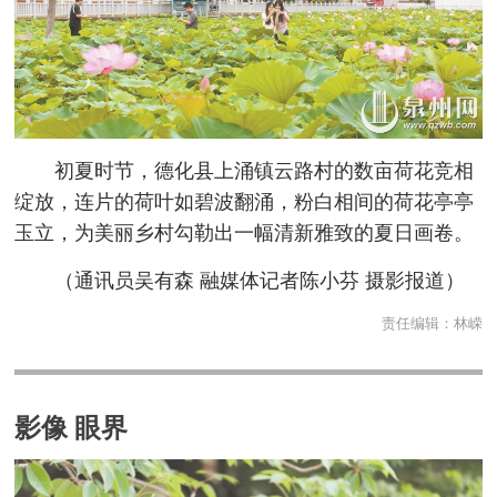
初夏时节，德化县上涌镇云路村的数亩荷花竞相
绽放，连片的荷叶如碧波翻涌，粉白相间的荷花亭亭
玉立，为美丽乡村勾勒出一幅清新雅致的夏日画卷。
（通讯员吴有森 融媒体记者陈小芬 摄影报道）
责任编辑：
林嵘
影像 眼界