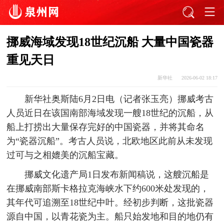
挪威海域发现18世纪沉船 大量中国瓷器
重见天日
新华社
2026-06-02 18:17
新华社奥斯陆6月2日电（记者张玉亮）挪威考古
人员近日在该国南部海域发现一艘18世纪的沉船，从
船上打捞出大量保存完好的中国瓷器，并将其命名
为“瓷器沉船”。考古人员说，北欧地区此前从未发现
过可与之相媲美的沉船宝藏。
挪威文化遗产局1日发布新闻稿说，这艘沉船是
在挪威南部斯卡格拉克海峡水下约600米处发现的，
其年代可追溯至18世纪中叶。经初步判断，这批瓷器
源自中国，以青花瓷为主。船只始发地和目的地仍有