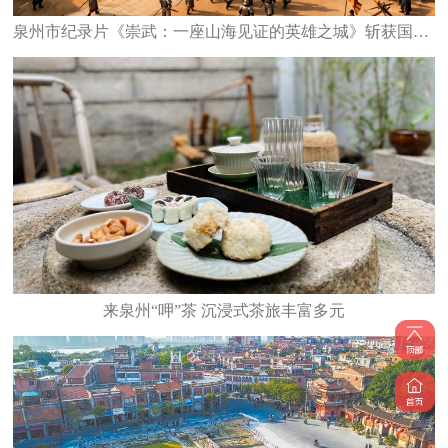
泉州市纪录片《崇武：一座山海见证的英雄之城》斩获国家级大奖
来泉州“呷”茶 沉浸式茶旅丰富多元