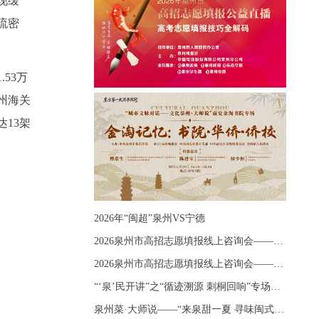
现缓
流密
53万
州海关
达13架
2026年“闽超”泉州VS宁德
2026泉州市高招志愿填报线上咨询会——《出分应急课堂：全流程拆解志愿填报》主题讲座
2026泉州市高招志愿填报线上咨询会——《志愿填报 答疑直播》主题讲座
“‘泉’民开讲”之“循迹溯源 刺桐回响”专场宣讲
泉州菜·大师说——“来泉甜一夏 寻味闽式鲜”上官品牌专场直播