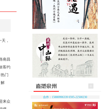
一天，
路南昌
旅客约
等热门
了解
合作：15880996339 0595-22500230
迎来众