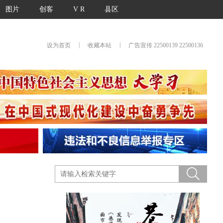
图片
创客
V R
县区
|
|
设为首页
收藏本站
广告宣传 22500139 22500136