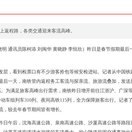
上返程路，各类交通迎来客流高峰。
晓明 通讯员陈柯添 刘闽华 黄晓静 李恒欣）昨日是春节假期最后
。
出发层，看到检票口有不少游客拎包等候安检进站。记者从中国铁
最后一天，南铁管内返程务工客流与探亲流、旅游流叠加，发送
新高。为满足旅客高峰出行需求，南铁昨日增开前往江浙沪、广深
动车组列车310列、夜间高铁115列，全力保障旅客出行。记者
流，较去年春节期间皆有增长。
昨日午后，沈海高速公路、泉南高速公路、沙厦高速公路等路段