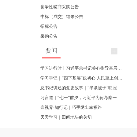
竞争性磋商采购公告
中标（成交）结果公告
招标公告
采购公告
要闻
学习进行时丨习近平总书记关心指导基层党建的故事
学习手记｜“四下基层”践初心 人民至上创伟业
总书记讲述的党史故事｜“半条被子”映照初心
习言道｜“七一”前夕，习近平为何考察一个村级党组织
壹视界·知行记｜巧手绣出幸福路
天天学习｜田间地头的关切