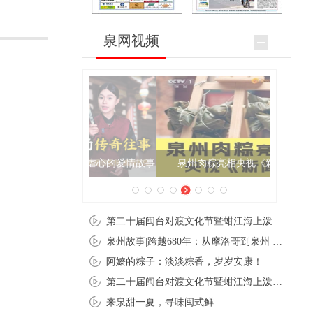
泉网视频
泉州肉粽亮相央视《新闻联播》
第二十届闽台对渡文化节暨蚶江海上泼水节在石狮蚶江启幕
泉州故事|跨越680年：从摩洛哥到泉州 丝路使者“中国行”
阿嬷的粽子：淡淡粽香，岁岁安康！
第二十届闽台对渡文化节暨蚶江海上泼水节在石狮蚶江开幕
来泉甜一夏，寻味闽式鲜