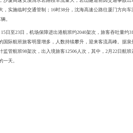
分，沙厦高速安溪清水岩路段车流量大，岩山隧道前因交通事故出
巨大，实施临时交通管制；16时38分，沈海高速公路往厦门方向车
车辆。
日至23日，机场保障进出港航班约2040架次，旅客吞吐量约31.
的国际航班旅客明显增多，人数持续攀升，迎来客流高峰。据泉
计监管航班98架次，出入境旅客12506人次，其中，2月22日航班
的一天。