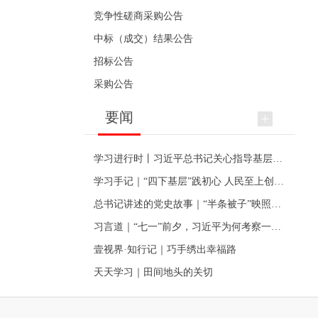
竞争性磋商采购公告
中标（成交）结果公告
招标公告
采购公告
要闻
学习进行时丨习近平总书记关心指导基层党建的故事
学习手记｜“四下基层”践初心 人民至上创伟业
总书记讲述的党史故事｜“半条被子”映照初心
习言道｜“七一”前夕，习近平为何考察一个村级党组织
壹视界·知行记｜巧手绣出幸福路
天天学习｜田间地头的关切