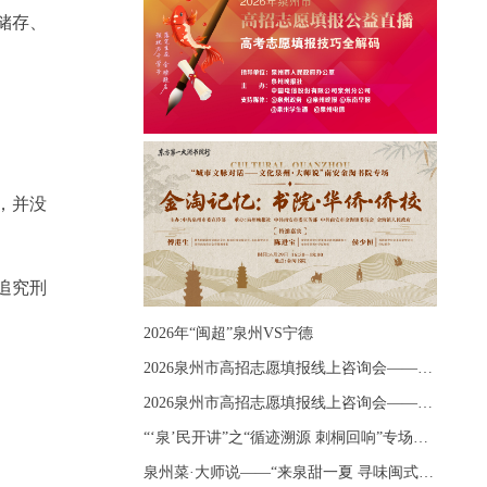
储存、
，并没
追究刑
2026年“闽超”泉州VS宁德
2026泉州市高招志愿填报线上咨询会——《出分应急课堂：全流程拆解志愿填报》主题讲座
2026泉州市高招志愿填报线上咨询会——《志愿填报 答疑直播》主题讲座
“‘泉’民开讲”之“循迹溯源 刺桐回响”专场宣讲
泉州菜·大师说——“来泉甜一夏 寻味闽式鲜”上官品牌专场直播