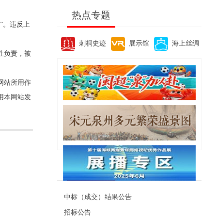
热点专题
”。违反上
刺桐史迹
展示馆
海上丝绸
性负责，被
网站所用作
用本网站发
便民资讯
中标（成交）结果公告
招标公告