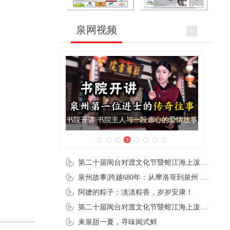
泉网视频
书院开讲 书院主人与一段虐心的爱情故事
泉州
第二十届闽台对渡文化节暨蚶江海上泼水节在石狮蚶江启幕
泉州故事|跨越680年：从摩洛哥到泉州 丝路使者“中国行”
阿嬷的粽子：淡淡粽香，岁岁安康！
第二十届闽台对渡文化节暨蚶江海上泼水节在石狮蚶江开幕
来泉甜一夏，寻味闽式鲜