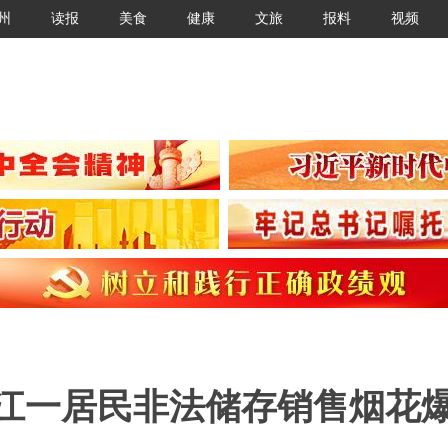
州
读报
美食
健康
文旅
报料
视频
晋江一居民非法储存销售烟花