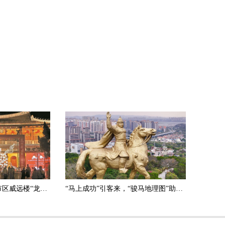
2026年泉州灯会启动 市区威远楼“龙马精神”创意花灯点亮
“马上成功”引客来，“骏马地理图”助您——刺桐寻马