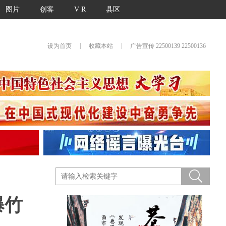
图片
创客
V R
县区
|
|
设为首页
收藏本站
广告宣传 22500139 22500136
爆竹