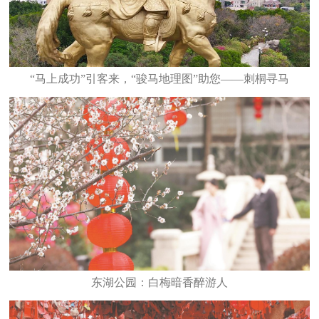
“马上成功”引客来，“骏马地理图”助您——刺桐寻马
东湖公园：白梅暗香醉游人