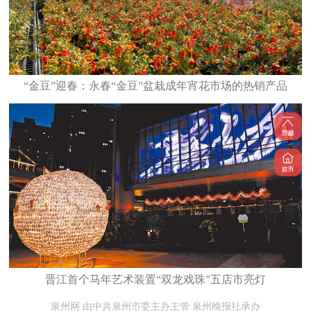
“金豆”迎春：永春“金豆”盆栽成年宵花市场的热销产品
晋江首个马年艺术装置“双龙戏珠”五店市亮灯
泉州网 由中共泉州市委主办主管 泉州晚报社承办