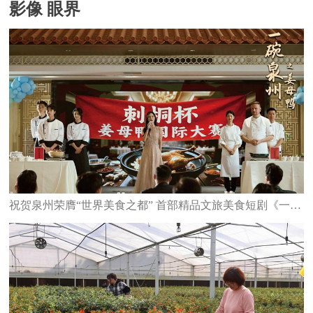
影像 眼界
祝贺泉州荣膺“世界美食之都” 首部精品文旅美食短剧《一碗泉州之姜母鸭》6日上线