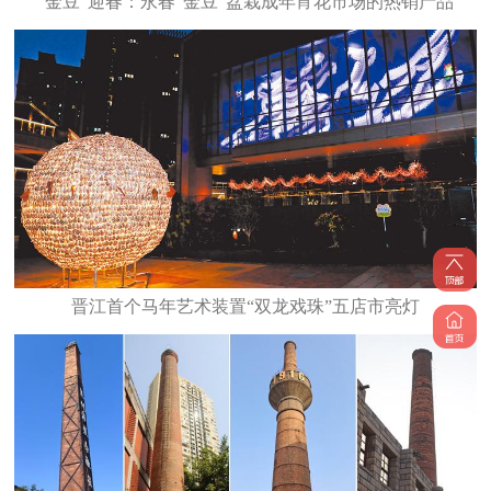
“金豆”迎春：永春“金豆”盆栽成年宵花市场的热销产品
晋江首个马年艺术装置“双龙戏珠”五店市亮灯