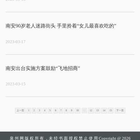
2023-03-17
2023-03-15
上一页
1
2
3
4
5
6
7
8
9
10
11
12
13
14
15
下一页
泉 州 网
版 权 所 有 ，未 经 书 面 授 权 禁 止 使 用 Copyright @ 2026