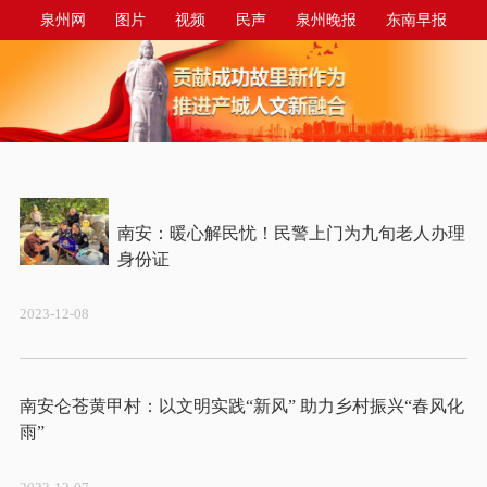
泉州网
图片
视频
民声
泉州晚报
东南早报
泉州商报
今日台商投资区
南安：暖心解民忧！民警上门为九旬老人办理
2023-12-08
南安仑苍黄甲村：以文明实践“新风” 助力乡村振兴“春风化