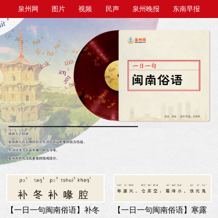
泉州网
图片
视频
民声
泉州晚报
东南早报
泉州商报
今日台商投资区
【一日一句闽南俗语】寒露
【一日一句闽南俗语】补冬