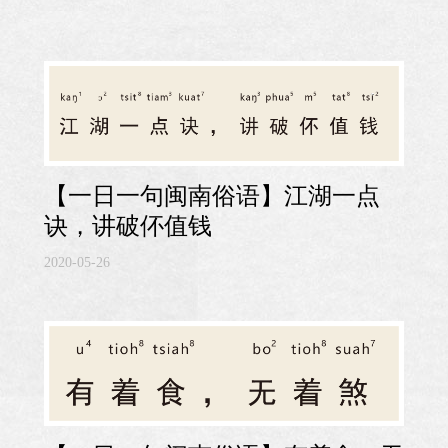
【一日一句闽南俗语】江湖一点
诀，讲破伓值钱
2020-05-26