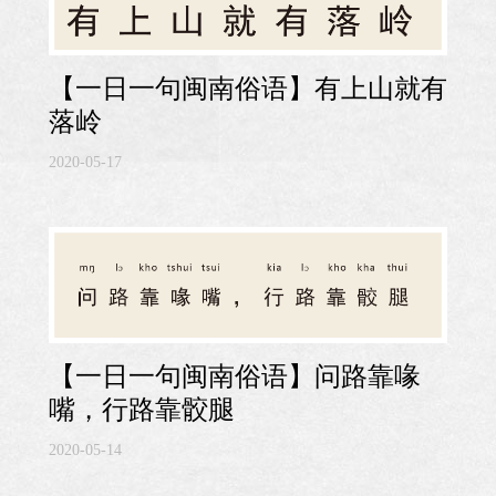
【一日一句闽南俗语】有上山就有
落岭
2020-05-17
【一日一句闽南俗语】问路靠喙
嘴，行路靠骹腿
2020-05-14