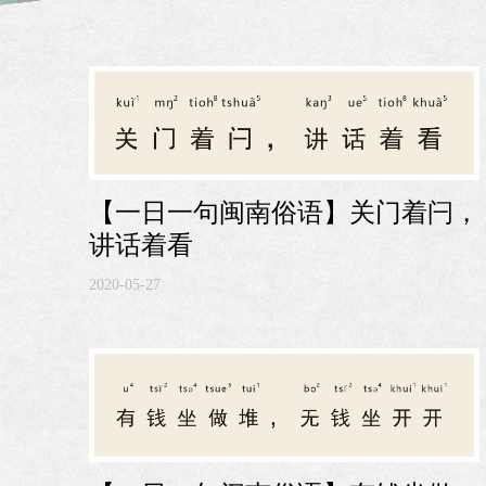
【一日一句闽南俗语】关门着闩，
讲话着看
2020-05-27