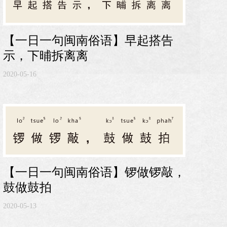
【一日一句闽南俗语】早起搭告
示，下晡拆离离
2020-05-16
【一日一句闽南俗语】锣做锣敲，
鼓做鼓拍
2020-05-13