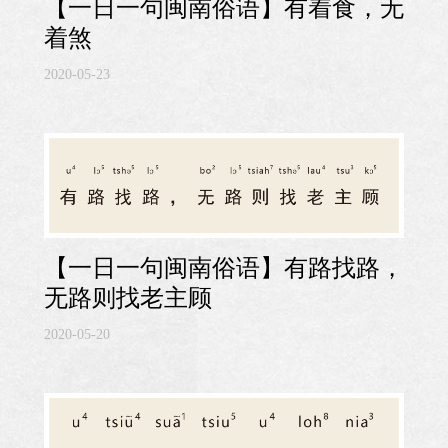
【一日一句闽南俗语】有着食，无
着煞
2020-05-23
【一日一句闽南俗语】有路找路，
无路则找老主顾
2020-05-20