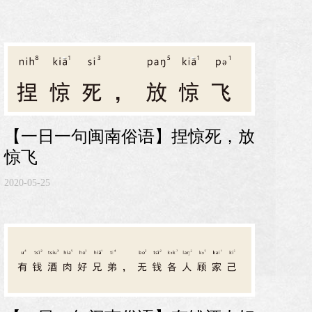
【一日一句闽南俗语】捏惊死，放
惊飞
2020-05-25