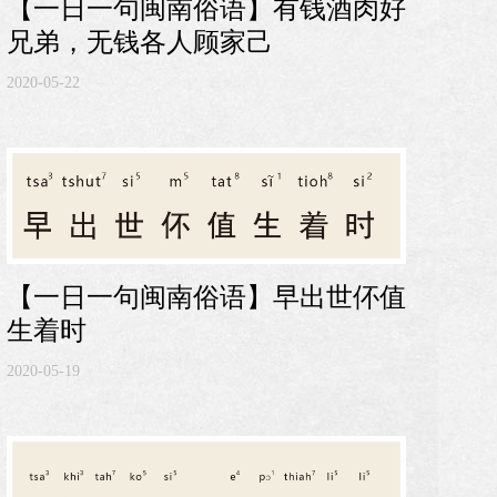
【一日一句闽南俗语】有钱酒肉好
兄弟，无钱各人顾家己
2020-05-22
【一日一句闽南俗语】早出世伓值
生着时
2020-05-19