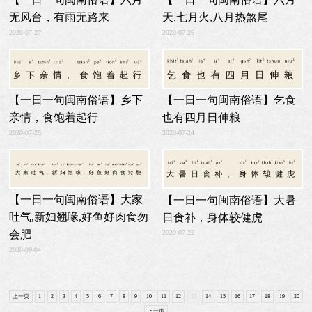
无风台，有雨无路来
天,七月火,八月热煞尾
2020-07-27
2020-07-26
【一日一句闽南俗语】乞食
【一日一句闽南俗语】乡下
也有四月日伸粮
亲情，食饱着起行
2020-07-24
2020-07-25
【一日一句闽南俗语】大家
【一日一句闽南俗语】大暑
吐气,新妇翘喙,好鱼好肉食勿
日食补，身体较健虎
会肥
2020-07-22
2020-09-04
上一页
1
2
3
4
5
6
7
8
9
10
11
12
13
14
15
16
17
18
19
20
下一页