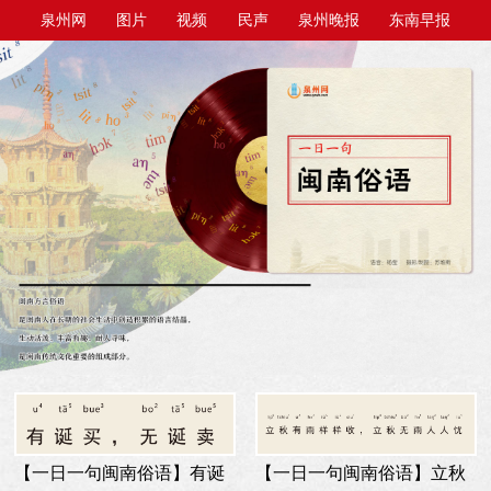
泉州网
图片
视频
民声
泉州晚报
东南早报
泉州商报
今日台商投资区
【一日一句闽南俗语】有诞
【一日一句闽南俗语】立秋