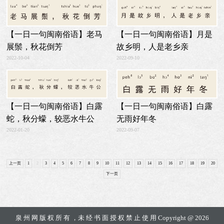
【一日一句闽南俗语】老马
【一日一句闽南俗语】月是
展鬃，秋花倒芳
故乡明，人是老乡亲
2022-10-04
2022-09-10
【一日一句闽南俗语】白露
【一日一句闽南俗语】白露
蛇，秋分蠓，较恶水牛公
无雨好年冬
2022-01-20
2022-09-07
上一页
1
2
3
4
5
6
7
8
9
10
11
12
13
14
15
16
17
18
19
20
下一页
泉 州 网
版 权 所 有 ，未 经 书 面 授 权 禁 止 使 用 Copyright @ 2026