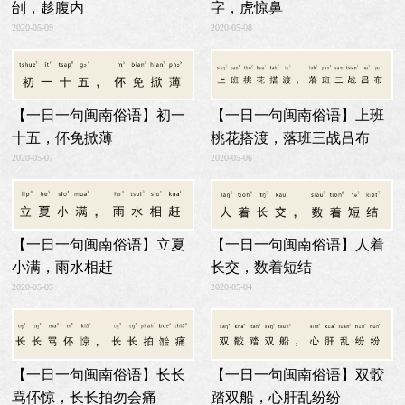
刣，趁腹内
字，虎惊鼻
2020-05-09
2020-05-08
【一日一句闽南俗语】初一
【一日一句闽南俗语】上班
十五，伓免掀薄
桃花搭渡，落班三战吕布
2020-05-07
2020-05-06
【一日一句闽南俗语】人着
【一日一句闽南俗语】立夏
长交，数着短结
小满，雨水相赶
2020-05-04
2020-05-05
【一日一句闽南俗语】双骹
【一日一句闽南俗语】长长
踏双船，心肝乱纷纷
骂伓惊，长长拍勿会痛