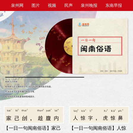
泉州网
图片
视频
民声
泉州晚报
东南早报
泉州商报
今日台商投资区
【一日一句闽南俗语】家己
【一日一句闽南俗语】人惊