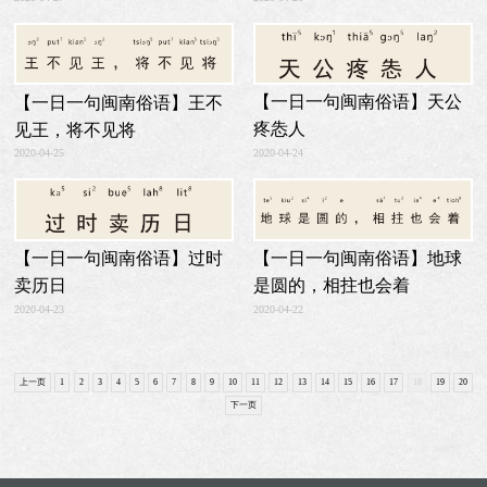
【一日一句闽南俗语】天公
【一日一句闽南俗语】王不
疼怣人
见王，将不见将
2020-04-24
2020-04-25
【一日一句闽南俗语】过时
【一日一句闽南俗语】地球
卖历日
是圆的，相拄也会着
2020-04-23
2020-04-22
上一页
1
2
3
4
5
6
7
8
9
10
11
12
13
14
15
16
17
18
19
20
下一页