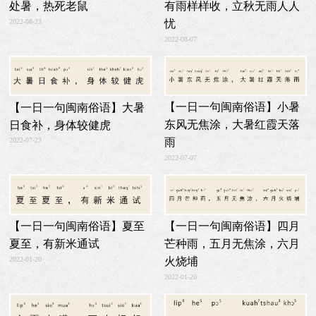
有雨样样收，立秋无雨人人
处暑，热死老鼠
2022-08-23
忧
2022-08-07
【一日一句闽南俗语】小暑
【一日一句闽南俗语】大暑
东风无焦涂，大暑红霞天落
日食补，身体较健虎
雨
2022-07-23
2022-07-07
【一日一句闽南俗语】四月
【一日一句闽南俗语】夏至
芒种雨，五月无焦涂，六月
夏至，有新米通试
火烧埔
2022-01-20
2022-01-20