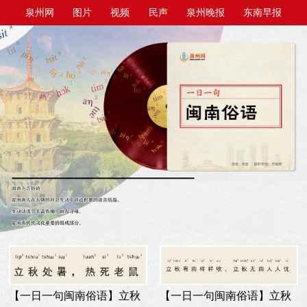
泉州网
图片
视频
民声
泉州晚报
东南早报
泉州商报
今日台商投资区
【一日一句闽南俗语】立秋
【一日一句闽南俗语】立秋