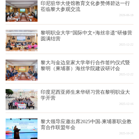
印尼驻华大使馆教育文化参赞傅碧达一行
莅临黎大参观交流
2026-06-18
黎明职业大学“国际中文+海丝非遗”研修营
圆满结营
2025-12-22
黎大与金边皇家大学举行合作签约仪式暨
黎明（柬埔寨）海丝学院建设研讨会
2025-12-22
印度尼西亚师生来华研习营在黎明职业大
学开营
2025-12-16
黎大领导应邀出席2025中国-柬埔寨职业教
育合作联盟年会
2025-10-28