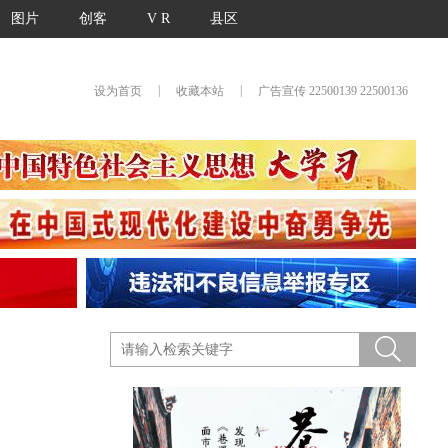
图片
创客
V R
县区
|
|
设为首页
收藏本站
广告宣传 22500139 22500136