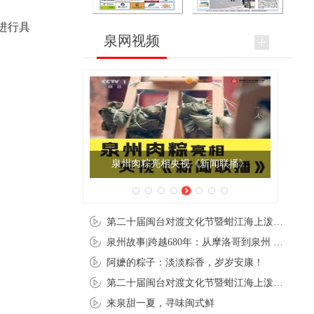
进行具
泉网视频
泉州肉粽亮相央视《新闻联播》
第二十届闽台对渡文化节暨蚶江海上泼水节在石狮蚶江启幕
泉州故事|跨越680年：从摩洛哥到泉州 丝路使者“中国行”
阿嬷的粽子：淡淡粽香，岁岁安康！
第二十届闽台对渡文化节暨蚶江海上泼水节在石狮蚶江开幕
来泉甜一夏，寻味闽式鲜