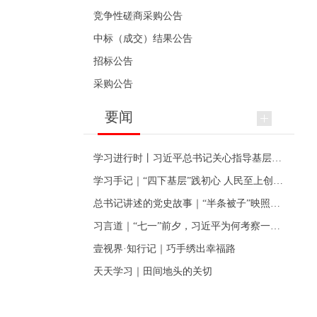
竞争性磋商采购公告
中标（成交）结果公告
招标公告
采购公告
要闻
学习进行时丨习近平总书记关心指导基层党建的故事
学习手记｜“四下基层”践初心 人民至上创伟业
总书记讲述的党史故事｜“半条被子”映照初心
习言道｜“七一”前夕，习近平为何考察一个村级党组织
壹视界·知行记｜巧手绣出幸福路
天天学习｜田间地头的关切