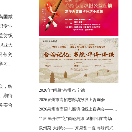
岛国减
织专业
盖纺织
职业大
具有突
学习、
会，纺
2026年“闽超”泉州VS宁德
，期待
2026泉州市高招志愿填报线上咨询会——《出分应急课堂：全流程拆解志愿填报》主题讲座
务实合
2026泉州市高招志愿填报线上咨询会——《志愿填报 答疑直播》主题讲座
“‘泉’民开讲”之“循迹溯源 刺桐回响”专场宣讲
泉州菜·大师说——“来泉甜一夏 寻味闽式鲜”上官品牌专场直播