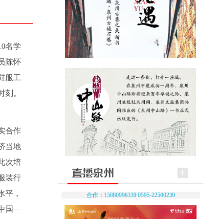
0名学
员陈怀
鞋服工
时刻。
实合作
济当地
此次培
服装行
水平，
合作：15880996339 0595-22500230
中国—