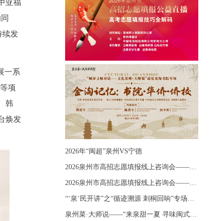
中亚福
的同
持续发
展一系
”等项
、韩
台焕发
2026年“闽超”泉州VS宁德
2026泉州市高招志愿填报线上咨询会——《出分应急课堂：全流程拆解志愿填报》主题讲座
2026泉州市高招志愿填报线上咨询会——《志愿填报 答疑直播》主题讲座
“‘泉’民开讲”之“循迹溯源 刺桐回响”专场宣讲
泉州菜·大师说——“来泉甜一夏 寻味闽式鲜”上官品牌专场直播