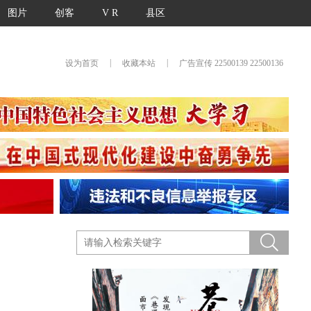
图片
创客
V R
县区
|
|
设为首页
收藏本站
广告宣传 22500139 22500136