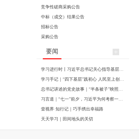
竞争性磋商采购公告
中标（成交）结果公告
招标公告
采购公告
要闻
学习进行时丨习近平总书记关心指导基层党建的故事
学习手记｜“四下基层”践初心 人民至上创伟业
总书记讲述的党史故事｜“半条被子”映照初心
习言道｜“七一”前夕，习近平为何考察一个村级党组织
壹视界·知行记｜巧手绣出幸福路
天天学习｜田间地头的关切