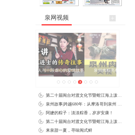
泉网视频
泉州肉粽亮相央视《新闻联播》
第二十届闽台对渡文化节暨蚶江海上泼水节在石狮蚶江启幕
泉州故事|跨越680年：从摩洛哥到泉州 丝路使者“中国行”
阿嬷的粽子：淡淡粽香，岁岁安康！
第二十届闽台对渡文化节暨蚶江海上泼水节在石狮蚶江开幕
来泉甜一夏，寻味闽式鲜