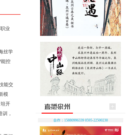
+职业
海丝学
智能控
技能交
新模
斯坦开
培训，
合作：15880996339 0595-22500230