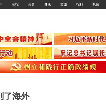
州
读报
美食
健康
文旅
报料
视频
到了海外