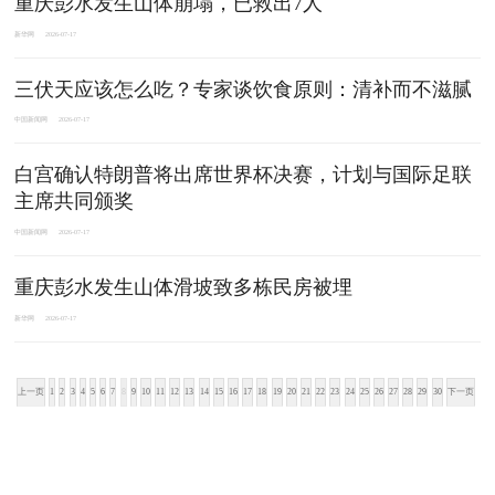
重庆彭水发生山体崩塌，已救出7人
新华网
2026-07-17
三伏天应该怎么吃？专家谈饮食原则：清补而不滋腻
中国新闻网
2026-07-17
白宫确认特朗普将出席世界杯决赛，计划与国际足联
主席共同颁奖
中国新闻网
2026-07-17
重庆彭水发生山体滑坡致多栋民房被埋
新华网
2026-07-17
上一页
1
2
3
4
5
6
7
8
9
10
11
12
13
14
15
16
17
18
19
20
21
22
23
24
25
26
27
28
29
30
下一页