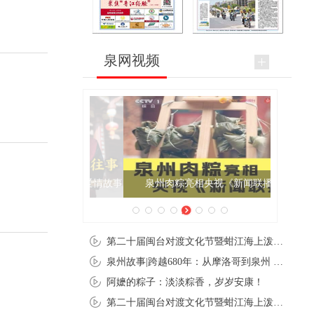
泉网视频
泉州肉粽亮相央视《新闻联播》
第二十届闽台对渡文化节暨蚶江海上泼水节在石狮蚶江启幕
泉州故事|跨越680年：从摩洛哥到泉州 丝路使者“中国行”
阿嬷的粽子：淡淡粽香，岁岁安康！
第二十届闽台对渡文化节暨蚶江海上泼水节在石狮蚶江开幕