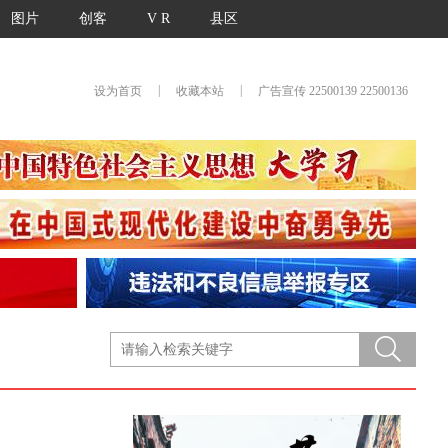
图片
创客
V R
县区
|
|
设为首页
收藏本站
广告宣传 22500139 22500136