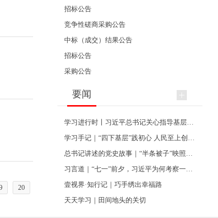
招标公告
竞争性磋商采购公告
中标（成交）结果公告
招标公告
采购公告
要闻
学习进行时丨习近平总书记关心指导基层党建的故事
学习手记｜“四下基层”践初心 人民至上创伟业
总书记讲述的党史故事｜“半条被子”映照初心
习言道｜“七一”前夕，习近平为何考察一个村级党组织
壹视界·知行记｜巧手绣出幸福路
9
20
天天学习｜田间地头的关切