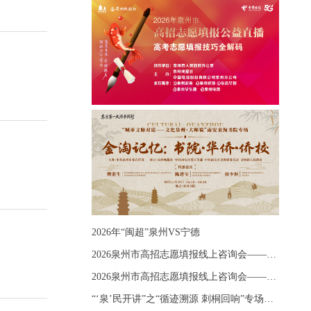
2026年“闽超”泉州VS宁德
2026泉州市高招志愿填报线上咨询会——《出分应急课堂：全流程拆解志愿填报》主题讲座
2026泉州市高招志愿填报线上咨询会——《志愿填报 答疑直播》主题讲座
“‘泉’民开讲”之“循迹溯源 刺桐回响”专场宣讲