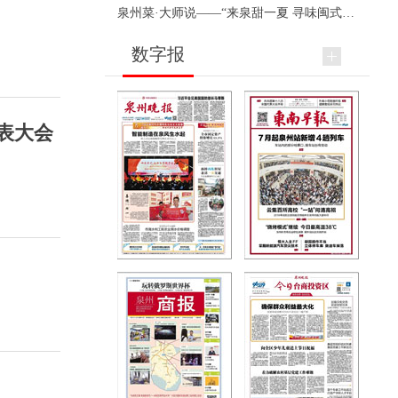
泉州菜·大师说——“来泉甜一夏 寻味闽式鲜”上官品牌专场直播
数字报
表大会