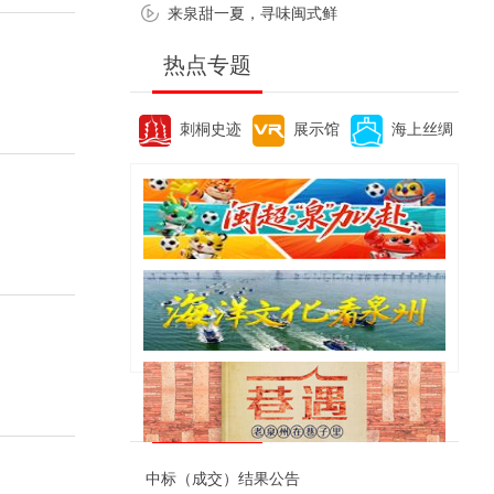
来泉甜一夏，寻味闽式鲜
热点专题
刺桐史迹
展示馆
海上丝绸
便民资讯
中标（成交）结果公告