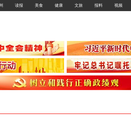
州
读报
美食
健康
文旅
报料
视频