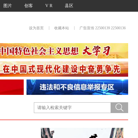
图片
创客
V R
县区
|
|
设为首页
收藏本站
广告宣传 22500139 22500136