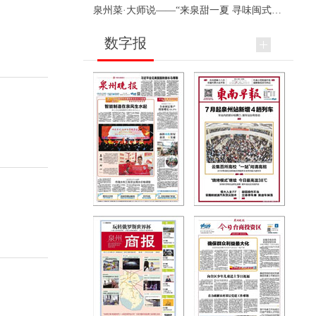
泉州菜·大师说——“来泉甜一夏 寻味闽式鲜”上官品牌专场直播
数字报