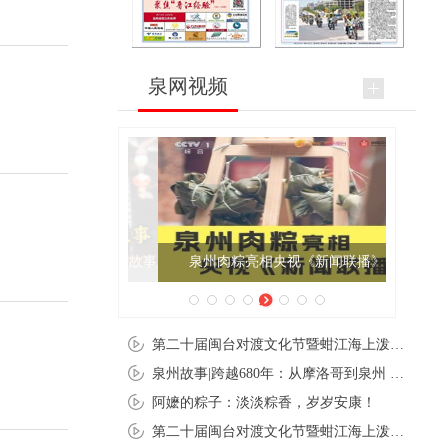
泉网视频
泉州肉粽亮相央视《新闻联播》
第二十届闽台对渡文化节暨蚶江海上泼水节在石狮蚶江启幕
泉州故事|跨越680年：从摩洛哥到泉州 丝路使者“中国行”
阿嬷的粽子：淡淡粽香，岁岁安康！
第二十届闽台对渡文化节暨蚶江海上泼水节在石狮蚶江开幕