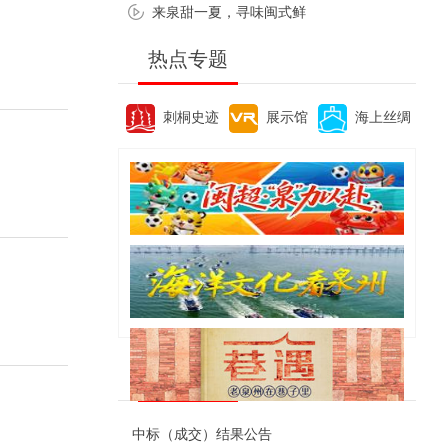
来泉甜一夏，寻味闽式鲜
热点专题
刺桐史迹
展示馆
海上丝绸
便民资讯
中标（成交）结果公告