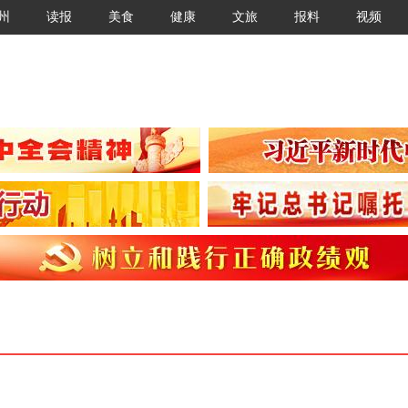
州
读报
美食
健康
文旅
报料
视频