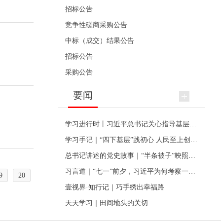
招标公告
竞争性磋商采购公告
中标（成交）结果公告
招标公告
采购公告
要闻
学习进行时丨习近平总书记关心指导基层党建的故事
学习手记｜“四下基层”践初心 人民至上创伟业
总书记讲述的党史故事｜“半条被子”映照初心
习言道｜“七一”前夕，习近平为何考察一个村级党组织
9
20
壹视界·知行记｜巧手绣出幸福路
天天学习｜田间地头的关切