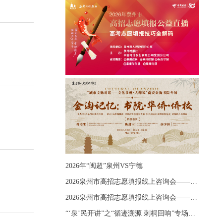
2026年“闽超”泉州VS宁德
2026泉州市高招志愿填报线上咨询会——《出分应急课堂：全流程拆解志愿填报》主题讲座
2026泉州市高招志愿填报线上咨询会——《志愿填报 答疑直播》主题讲座
“‘泉’民开讲”之“循迹溯源 刺桐回响”专场宣讲