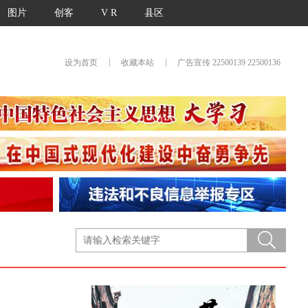
图片
创客
V R
县区
|
|
设为首页
收藏本站
广告宣传 22500139 22500136