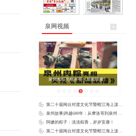
泉网视频
泉州肉粽亮相央视《新闻联播》
第二十届闽台对渡文化节暨蚶江海上泼水节在石狮蚶江启幕
泉州故事|跨越680年：从摩洛哥到泉州 丝路使者“中国行”
阿嬷的粽子：淡淡粽香，岁岁安康！
第二十届闽台对渡文化节暨蚶江海上泼水节在石狮蚶江开幕