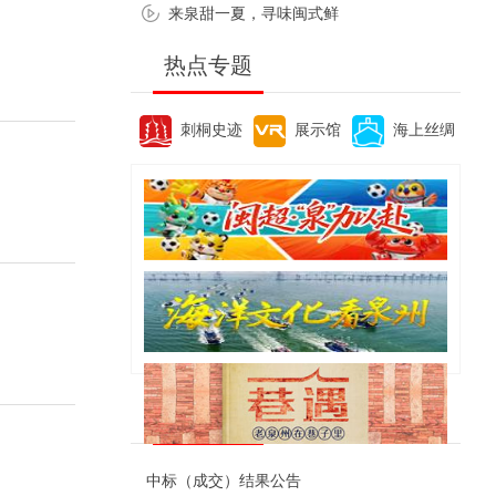
来泉甜一夏，寻味闽式鲜
热点专题
刺桐史迹
展示馆
海上丝绸
便民资讯
中标（成交）结果公告