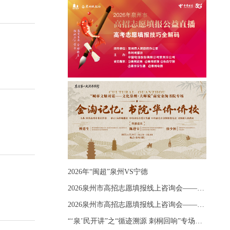
2026年“闽超”泉州VS宁德
2026泉州市高招志愿填报线上咨询会——《出分应急课堂：全流程拆解志愿填报》主题讲座
2026泉州市高招志愿填报线上咨询会——《志愿填报 答疑直播》主题讲座
“‘泉’民开讲”之“循迹溯源 刺桐回响”专场宣讲