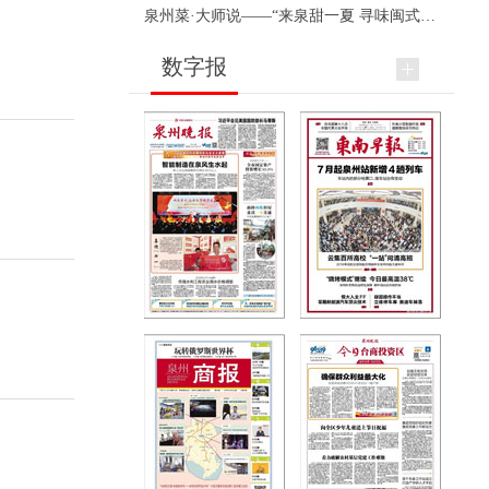
泉州菜·大师说——“来泉甜一夏 寻味闽式鲜”上官品牌专场直播
数字报