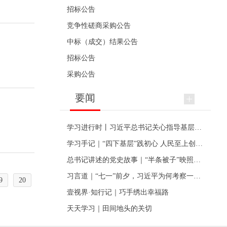
招标公告
竞争性磋商采购公告
中标（成交）结果公告
招标公告
采购公告
要闻
学习进行时丨习近平总书记关心指导基层党建的故事
学习手记｜“四下基层”践初心 人民至上创伟业
总书记讲述的党史故事｜“半条被子”映照初心
习言道｜“七一”前夕，习近平为何考察一个村级党组织
9
20
壹视界·知行记｜巧手绣出幸福路
天天学习｜田间地头的关切