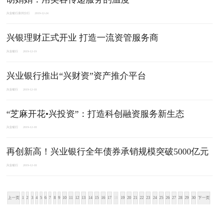
兴业银行泉州分行
2019-12-24
兴银理财正式开业 打造一流资管服务商
兴业银行
2019-12-19
兴业银行推出“兴财资”资产推介平台
兴业银行
2019-12-18
“芝麻开花•兴投资”：打造科创融资服务新生态
兴业银行
2019-12-18
再创新高！兴业银行全年债券承销规模突破5000亿元
兴业银行
2019-12-18
上一页
1
2
3
4
5
6
7
8
9
10
11
12
13
14
15
16
17
18
19
20
21
22
23
24
25
26
27
28
29
30
下一页