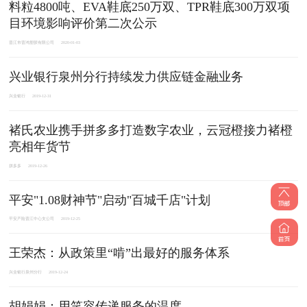
料粒4800吨、EVA鞋底250万双、TPR鞋底300万双项
目环境影响评价第二次公示
晋江市晋鸿塑胶有限公司
2020-01-03
兴业银行泉州分行持续发力供应链金融业务
兴业银行
2019-12-31
褚氏农业携手拼多多打造数字农业，云冠橙接力褚橙
亮相年货节
拼多多
2019-12-26
平安"1.08财神节"启动"百城千店"计划
平安产险晋江中心支公司
2019-12-25
王荣杰：从政策里“啃”出最好的服务体系
兴业银行泉州分行
2019-12-24
胡娟娟：用笑容传递服务的温度